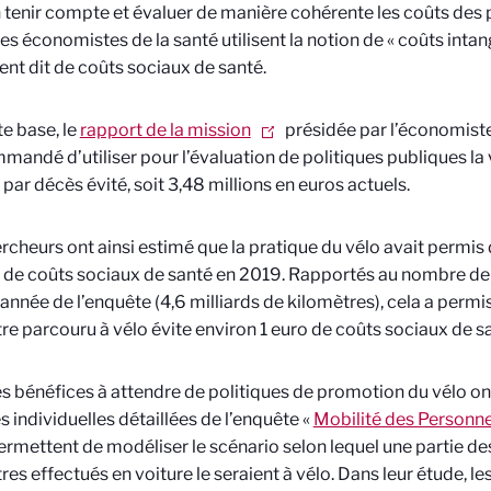
 tenir compte et évaluer de manière cohérente les coûts des 
 les économistes de la santé utilisent la notion de « coûts intan
nt dit de coûts sociaux de santé.
te base, le
rapport de la mission
présidée par l’économist
mandé d’utiliser pour l’évaluation de politiques publiques la 
 par décès évité, soit 3,48 millions en euros actuels.
rcheurs ont ainsi estimé que la pratique du vélo avait permis d
 de coûts sociaux de santé en 2019. Rapportés au nombre de
l’année de l’enquête (4,6 milliards de kilomètres), cela a perm
re parcouru à vélo évite environ 1 euro de coûts sociaux de s
les bénéfices à attendre de politiques de promotion du vélo ont 
 individuelles détaillées de l’enquête «
Mobilité des Personn
rmettent de modéliser le scénario selon lequel une partie des
res effectués en voiture le seraient à vélo. Dans leur étude, l