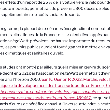
es effets d’un report de 25 % de la voiture vers le vélo pour de 
oute modeste, permettrait de prévenir 1 800 décès de plus et
 supplémentaires de coûts sociaux de santé.
long terme, la plupart des scénarios énergie-climat compatibl
ents climatiques de la France, qu’ils soient développés par
iation négaWatt, prévoient une hausse importante du recours 
e, les pouvoirs publics auraient tout à gagner à mettre en av
es climatiques et sanitaires du vélo.
s études ont montré par ailleurs que la mise en œuvre du scén
 décrit en 2021 par l’association négaWatt permettrait d’évi
ar an à l’horizon 2050
Jean K., Quirion P. 2022, Marche, vélo : 
iques du développement des transports actifs en France,
Th
/theconversation.com/marche-velo-les-gains-sanitaires-et-
ppement-des-transports-actifs-en-france-189487
, ce qui se
iards d’euros de bénéfice annuel. À l’inverse, atteindre la neut