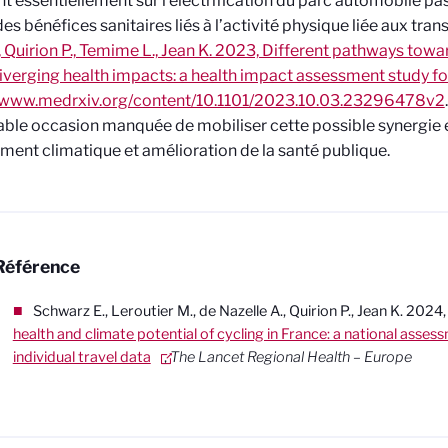
t essentiellement sur l’électrification du parc automobile 
des bénéfices sanitaires liés à l’activité physique liée aux tran
, Quirion P., Temime L., Jean K. 2023, Different pathways tow
iverging health impacts: a health impact assessment study fo
//www.medrxiv.org/content/10.1101/2023.10.03.23296478v2
ble occasion manquée de mobiliser cette possible synergie 
ent climatique et amélioration de la santé publique.
Référence
Schwarz E., Leroutier M., de Nazelle A., Quirion P., Jean K. 2024
health and climate potential of cycling in France: a national asse
individual travel data
,
The Lancet Regional Health – Europe