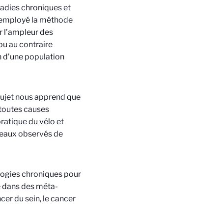
ladies chroniques et
nt employé la méthode
r l’ampleur des
ou au contraire
n d’une population
 sujet nous apprend que
 toutes causes
ratique du vélo et
iveaux observés de
logies chroniques pour
ée dans des méta-
cer du sein, le cancer