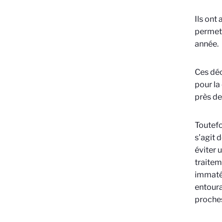
Ils ont
permett
année.
Ces déc
pour la
près de
Toutefo
s’agit 
éviter 
traitem
immatér
entoura
proches