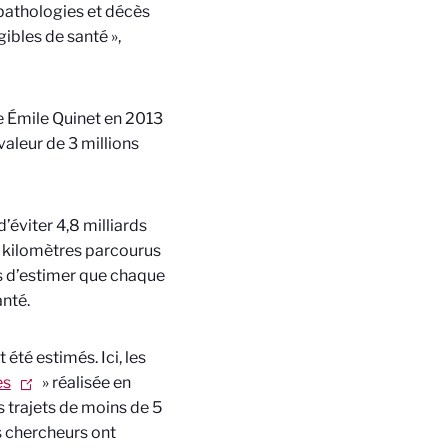
pathologies et décès
gibles de santé »,
e Émile Quinet en 2013
valeur de 3 millions
’éviter 4,8 milliards
 kilomètres parcourus
is d’estimer que chaque
anté.
été estimés. Ici, les
es
» réalisée en
 trajets de moins de 5
es chercheurs ont