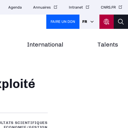
Agenda
Annuaires
Intranet
CNRS.FR
FAIRE UN DON
FR
International
Talents
xploité
ULTATS SCIENTIFIQUES
ECONOMIE/GESTION