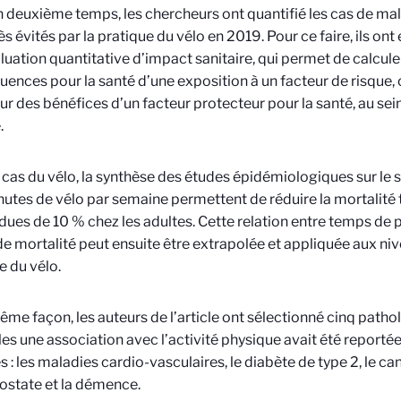
 deuxième temps, les chercheurs ont quantifié les cas de ma
ès évités par la pratique du vélo en 2019. Pour ce faire, ils o
aluation quantitative d’impact sanitaire, qui permet de calcule
ences pour la santé d’une exposition à un facteur de risque, 
ur des bénéfices d’un facteur protecteur pour la santé, au sei
.
 cas du vélo, la synthèse des études épidémiologiques sur le
utes de vélo par semaine permettent de réduire la mortalité
ues de 10 % chez les adultes. Cette relation entre temps de p
de mortalité peut ensuite être extrapolée et appliquée aux n
e du vélo.
ême façon, les auteurs de l’article ont
sélectionné cinq patho
les une association avec l’activité physique avait été report
s : les maladies cardio-vasculaires, le diabète de type 2, le can
rostate et la démence.