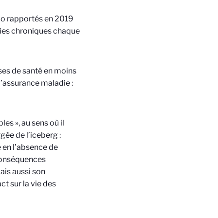
élo rapportés en 2019
gies chroniques chaque
ses de santé en moins
l’assurance maladie :
es », au sens où il
gée de l’iceberg :
e en l’absence de
 conséquences
ais aussi son
ct sur la vie des