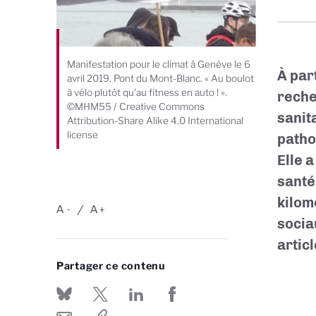
Manifestation pour le climat à Genève le 6
À par
avril 2019. Pont du Mont-Blanc. « Au boulot
à vélo plutôt qu'au fitness en auto ! ».
reche
©MHM55 / Creative Commons
sanita
Attribution-Share Alike 4.0 International
license
patho
Elle 
santé
kilom
A
A
-
+
socia
artic
Partager ce contenu