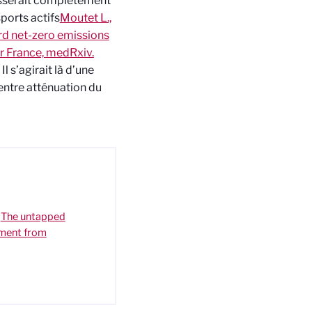
passerait complètement
sports actifs
Moutet L.,
ard net-zero emissions
r France, medRxiv.
. Il s’agirait là d’une
entre atténuation du
,
The untapped
ssment from