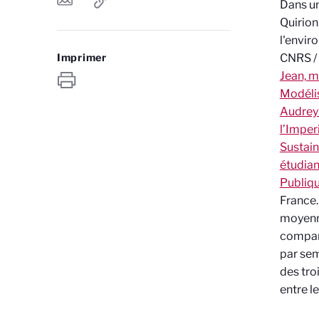
Dans un
Quirion
l'envi
Imprimer
CNRS / 
Jean, m
Modélis
Audrey 
l’Imper
Sustain
étudian
Publiqu
France.
moyenne
compara
par sem
des tro
entre l