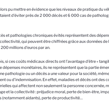
 alors pu mettre en évidence que les niveaux de pratique du v
aient d’éviter près de 2 000 décès et 6 000 cas de patholo
ès et pathologies chroniques évités représentent des dépen
 collectivité, qui peuvent être chiffrées grâce aux données de 
 200 millions d’euros par an.
is, si ces coûts médicaux directs ont l’avantage d’être « tangibl
de dépenses monétaires, ils ne représentent que la partie émer
une pathologie ou un décès a une valeur pour la société, mêm
ent ou d’indemnisation. En effet, maladies et décès ont des
ielles qui affectent non seulement la personne concernée, m
ge et la collectivité : préjudice moral, perte de bien-être, impa
 (notamment aidants), perte de productivité…