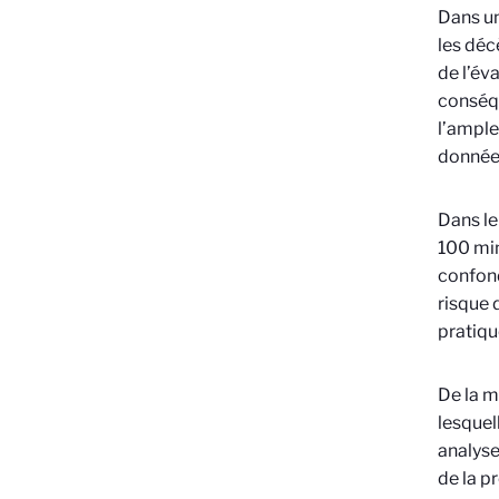
Dans un
les déc
de l’év
conséqu
l’ample
donnée
Dans le
100 min
confond
risque 
pratiqu
De la m
lesquel
analyse
de la p