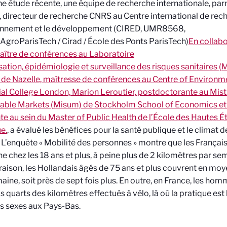
e étude récente, une équipe de recherche internationale, parm
, directeur de recherche CNRS au Centre international de rec
ronnement et le développement (CIRED, UMR8568,
AgroParisTech / Cirad / École des Ponts ParisTech)
En collabo
aître de conférences au Laboratoire
ation, épidémiologie et surveillance des risques sanitaires 
de Nazelle, maîtresse de conférences au Centre of Environme
ial College London, Marion Leroutier, postdoctorante au Mist
able Markets (Misum) de Stockholm School of Economics et 
te au sein du Master of Public Health de l’École des Hautes 
e.
, a évalué les bénéfices pour la santé publique et le climat d
 L’enquête « Mobilité des personnes » montre que les Français
 chez les 18 ans et plus, à peine plus de 2 kilomètres par sem
ison, les Hollandais âgés de 75 ans et plus couvrent en moy
aine, soit près de sept fois plus. En outre, en France, les ho
is quarts des kilomètres effectués à vélo, là où la pratique est
es sexes aux Pays-Bas.