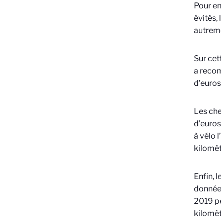
Pour en
évités,
autreme
Sur cet
a recom
d’euros
Les che
d’euros
à vélo 
kilomèt
Enfin, 
données
2019 pe
kilomèt