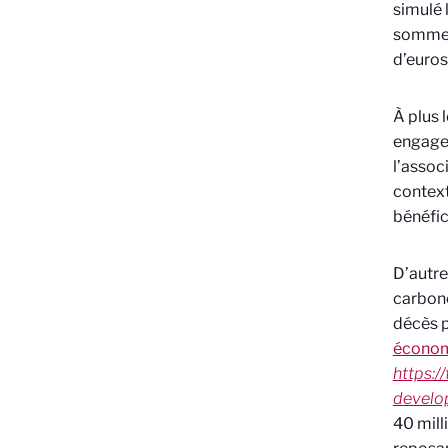
simulé l
somme t
d’euros
À plus 
engagem
l’assoc
context
bénéfic
D’autre
carbone
décès p
économ
https:/
develo
40 mill