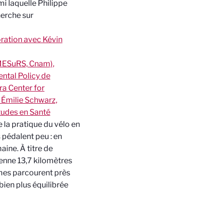
i laquelle Philippe
herche sur
ration avec Kévin
(MESuRS, Cnam),
ntal Policy de
ra Center for
Émilie Schwarz,
Études en Santé
e la pratique du vélo en
 pédalent peu : en
aine. À titre de
enne 13,7 kilomètres
mmes parcourent près
 bien plus équilibrée