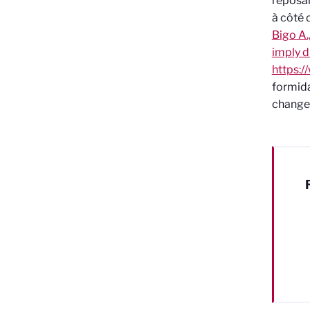
reposan
à côté 
Bigo A.
imply d
https:
formida
changem