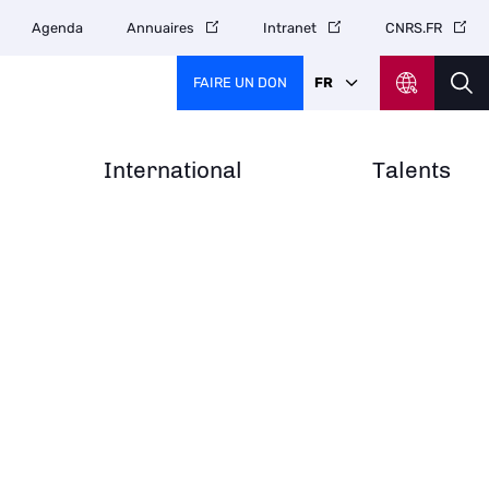
Agenda
Annuaires
Intranet
CNRS.FR
FAIRE UN DON
FR
International
Talents