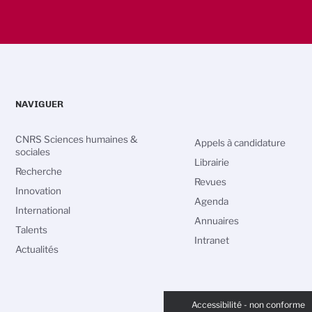
NAVIGUER
CNRS Sciences humaines &
Appels à candidature
sociales
Librairie
Recherche
Revues
Innovation
Agenda
International
Annuaires
Talents
Intranet
Actualités
vos Options
PIED
aramètres de confidentialité, en garantissant la conformité
DE
Accessibilité - non conforme
PAGE