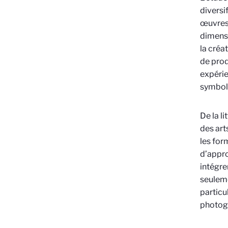
diversi
œuvres 
dimensi
la créa
de prod
expérie
symboli
De la l
des art
les for
d’appro
intégre
seuleme
particu
photogr