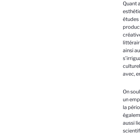
Quant a
esthéti
études 
product
créativ
littéra
ainsi a
s’irrig
culture
avec, en
On soul
un empa
la péri
égaleme
aussi l
scienti