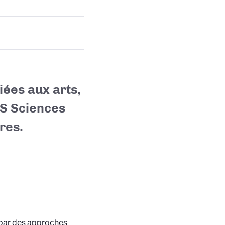
iées aux arts,
S Sciences
res.
 par des approches