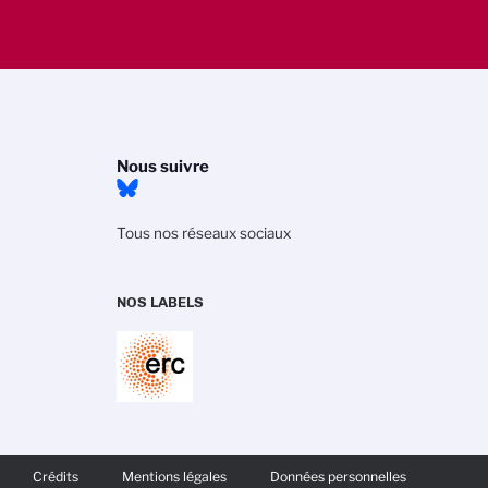
Nous suivre
Tous nos réseaux sociaux
NOS LABELS
 avec les réglementations. Personnalisez vos préférences po
Crédits
Mentions légales
Données personnelles