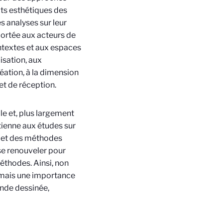
ects esthétiques des
s analyses sur leur
portée aux acteurs de
ntextes et aux espaces
isation, aux
éation, à la dimension
et de réception.
le et, plus largement
ptienne aux études sur
es et des méthodes
se renouveler pour
éthodes. Ainsi, non
s mais une importance
ande dessinée,