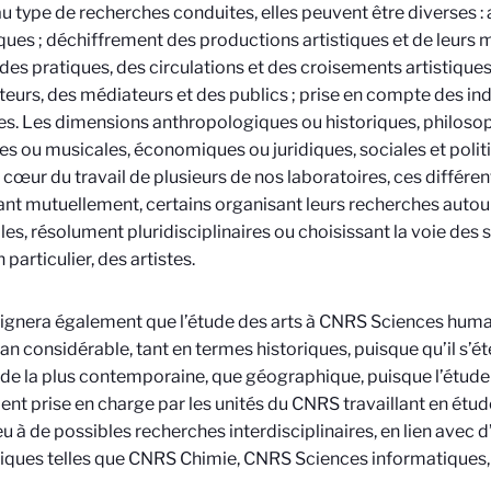
u type de recherches conduites, elles peuvent être diverses 
ques ; déchiffrement des productions artistiques et de leurs m
des pratiques, des circulations et des croisements artistiques
eurs, des médiateurs et des publics ; prise en compte des indu
es. Les dimensions anthropologiques ou historiques, philosop
ires ou musicales, économiques ou juridiques, sociales et polit
u cœur du travail de plusieurs de nos laboratoires, ces différ
uant mutuellement, certains organisant leurs recherches autou
lles, résolument pluridisciplinaires ou choisissant la voie des
 particulier, des artistes.
ignera également que l’étude des arts à CNRS Sciences huma
n considérable, tant en termes historiques, puisque qu’il s’ét
ode la plus contemporaine, que géographique, puisque l’étude 
nt prise en charge par les unités du CNRS travaillant en étud
ieu à de possibles recherches interdisciplinaires, en lien avec 
fiques telles que CNRS Chimie, CNRS Sciences informatiques,