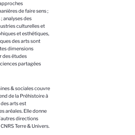
: approches
anières de faire sens ;
 ; analyses des
stries culturelles et
hiques et esthétiques,
iques des arts sont
entes dimensions
r des études
 sciences partagées
ines & sociales couvre
end de la Préhistoire à
des arts est
es aréales. Elle donne
d’autres directions
 CNRS Terre & Univers.