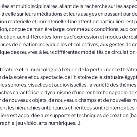
fiées et multidisciplinaires, allant de la recherche sur les asp
à celle sur leurs médiations et leurs usages en passant par de
on matérielle et immatérielle. Une attention particulière est 
tion, conçue de manière large, comme aux conditions, aux co
uction, aux différentes formes d’expression et modes de réal
nces de création individuelles et collectives, aux gestes de cr
que des œuvres, à leurs différentes modalités de circulation 
ittérature et la musicologie à l’étude de la performance théâtra
s de la scène et du spectacle, de l’histoire de la statuaire égy
mes sonores, visuelles et audiovisuelles, la variété des thèm
ches caractérise le dynamisme d’une recherche capable de 
r de nouveaux objets, de nouveaux champs et de nouvelles m
nt les hiérarchies antérieures et héritées sont réinterrogée
lière est accordée aux supports et techniques de création (b
aphie, jeu vidéo, arts numériques…).