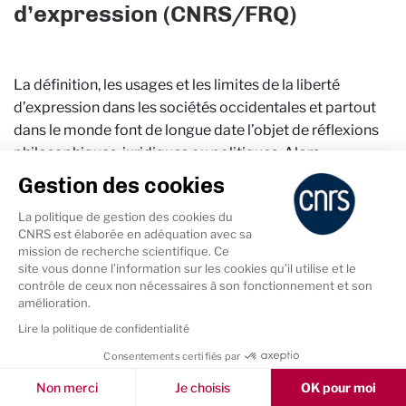
d’expression (CNRS/FRQ)
La définition, les usages et les limites de la liberté
d’expression dans les sociétés occidentales et partout
dans le monde font de longue date l’objet de réflexions
philosophiques, juridiques ou politiques. Alors
qu’aujourd’hui, l’héritage des Lumières est contesté, il
Gestion des cookies
est essentiel de comprendre pourquoi, à quelles fins,
La politique de gestion des cookies du
dans quels contextes la liberté d’expression a été
CNRS est élaborée en adéquation avec sa
envisagée comme un idéal pour la connaissance et un
mission de recherche scientifique. Ce
principe politique. Il est non moins indispensable de
site vous donne l’information sur les cookies qu’il utilise et le
contrôle de ceux non nécessaires à son fonctionnement et son
comprendre comment elle a été régulée par les
amélioration.
différents régimes politiques qui l'ont reconnue afin
Lire la politique de confidentialité
d'éclairer les cadres normatifs et les pratiques à l'ère
contemporaine, ainsi que les nouveaux défis qui se
Consentements certifiés par
Cookies & Services
posent dans divers domaines : sciences, religions, arts,
Non merci
Je choisis
OK pour moi
mais aussi sur les nouveaux canaux de diffusion qui se