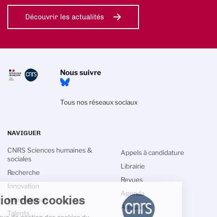
Découvrir les actualités
Nous suivre
Tous nos réseaux sociaux
NAVIGUER
CNRS Sciences humaines &
Appels à candidature
sociales
Librairie
Recherche
Revues
Innovation
Agenda
Gestion des cookies
International
Annuaires
Talents
La politique de gestion des cookies du