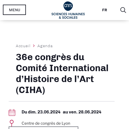
Aller
MENU
FR
au
contenu
principal
Fil
Accueil
Agenda
d'Ariane
36e congrès du
Comité International
d’Histoire de l’Art
(CIHA)
Du
dim. 23.06.2024
au
ven. 28.06.2024
Centre de congrès de Lyon