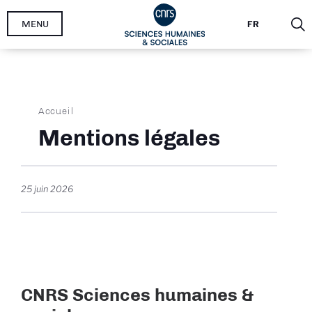
Aller
MENU
FR
au
contenu
principal
Fil
Accueil
d'Ariane
Mentions légales
25 juin 2026
CNRS Sciences humaines &