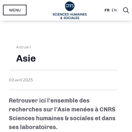
Aller
MENU
FR
EN
au
contenu
principal
Fil
Accueil
d'Ariane
Asie
03 avril 2025
Retrouver ici l'ensemble des
recherches sur l'Asie menées à CNRS
Sciences humaines & sociales et dans
ses laboratoires.