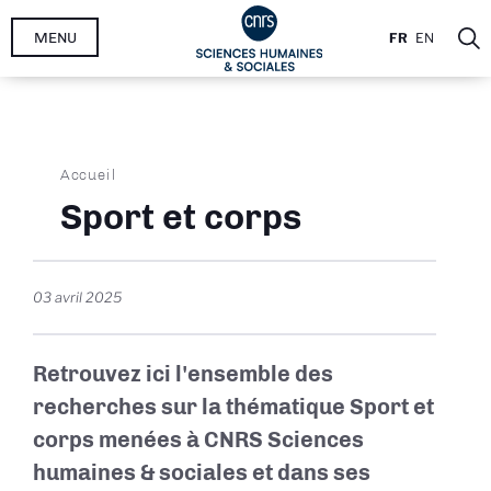
Aller
MENU
FR
EN
au
contenu
principal
Fil
Accueil
d'Ariane
Sport et corps
03 avril 2025
Retrouvez ici l'ensemble des
recherches sur la thématique Sport et
corps menées à CNRS Sciences
humaines & sociales et dans ses