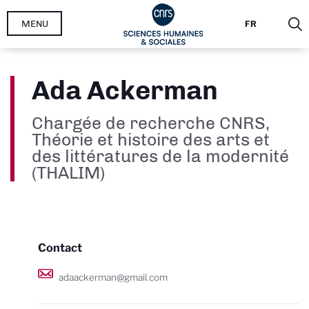
Aller
MENU
FR
au
contenu
principal
Ada Ackerman
Chargée de recherche CNRS,
Théorie et histoire des arts et
des littératures de la modernité
(THALIM)
Contact
adaackerman@gmail.com