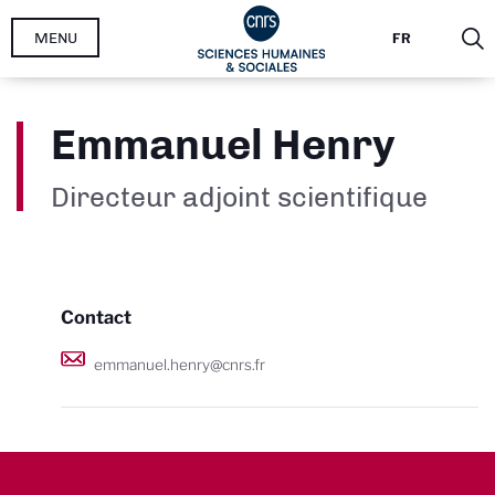
Aller
MENU
FR
au
contenu
principal
Emmanuel Henry
Directeur adjoint scientifique
Contact
emmanuel.henry@cnrs.fr