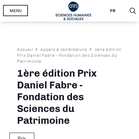
Aller
MENU
FR
au
contenu
principal
Fil
Accueil
Appels à candidature
1ère édition
Prix Daniel Fabre - Fondation des Sciences du
d'Ariane
Patrimoine
1ère édition Prix
Daniel Fabre -
Fondation des
Sciences du
Patrimoine
Prix