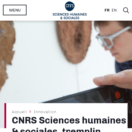
Aller
MENU
FR
EN
au
contenu
principal
Fil
Accueil
Innovation
CNRS Sciences humaines
d'Ariane
& sociales, tremplin