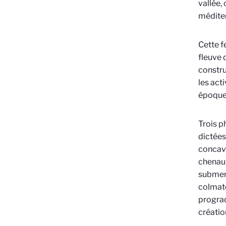
vallée, 
médite
Cette f
fleuve 
constru
les act
époque
Trois p
dictées
concave
chenau
submerg
colmate
prograd
créatio