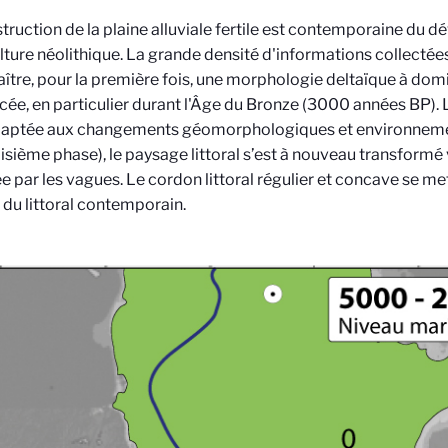
truction de la plaine alluviale fertile est contemporaine du
ulture néolithique. La grande densité d'informations collecté
ître, pour la première fois, une morphologie deltaïque à dom
ée, en particulier durant l'Âge du Bronze (3000 années BP). L’
adaptée aux changements géomorphologiques et environnem
oisième phase), le paysage littoral s’est à nouveau transform
 par les vagues. Le cordon littoral régulier et concave se met 
 du littoral contemporain.