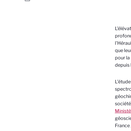
L'éléva
profond
l'Hérau
que leu
pour la
depuis l
L’étude
spectro
géochim
sociét
Ministè
géosci
France 