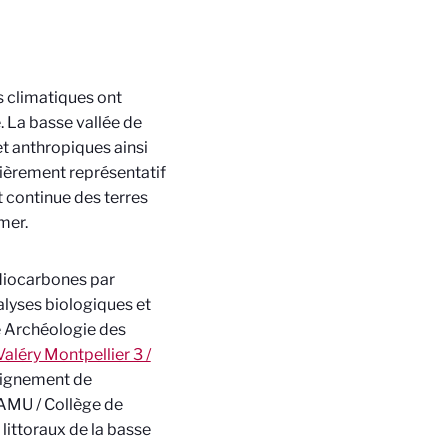
s climatiques ont
 La basse vallée de
t anthropiques ainsi
ulièrement représentatif
t continue des terres
 mer.
adiocarbones par
lyses biologiques et
e
Archéologie des
aléry Montpellier 3 /
eignement de
MU / Collège de
littoraux de la basse