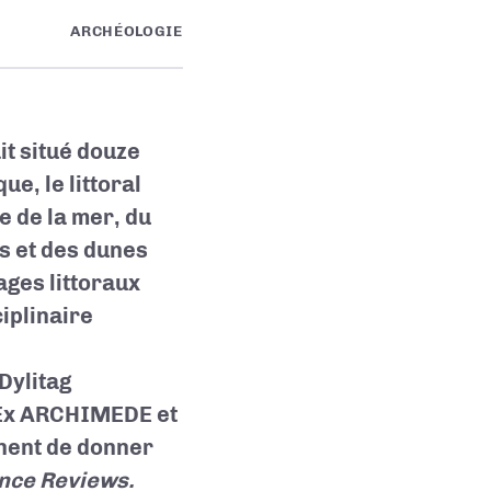
ARCHÉOLOGIE
ait situé douze
ue, le littoral
 de la mer, du
s et des dunes
ages littoraux
iplinaire
Dylitag
abEx ARCHIMEDE et
nnent de donner
nce Reviews.