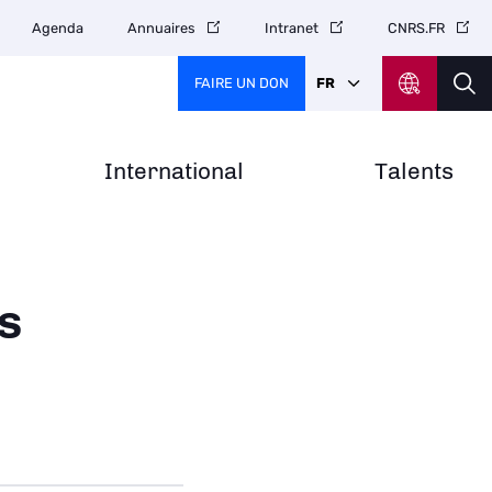
Agenda
Annuaires
Intranet
CNRS.FR
FAIRE UN DON
FR
International
Talents
s