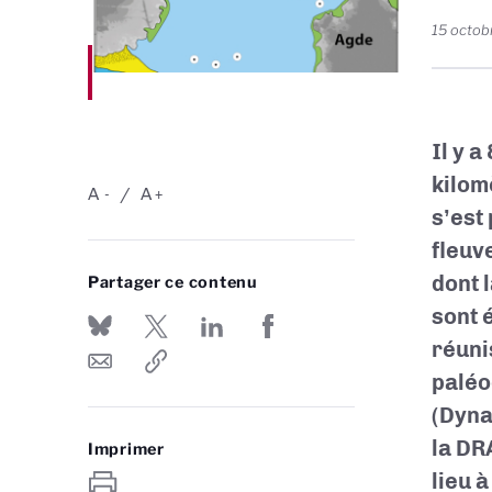
15 octob
Il y a
kilomè
A
A
-
+
s’est
fleuv
dont 
Partager ce contenu
sont 
réuni
paléo
(Dyna
la DR
Imprimer
lieu 