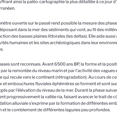
offrant ainsi la paléo-cartographie la plus détaillée à ce jour d
rranéen.
enêtre ouverte sur le passé rend possible la mesure des phases 
déposant dans la mer des sédiments qui vont, au fil des milléna
ction des basses plaines littorales (les deltas). Elle aide aus
ivités humaines et les sites archéologiques dans leur environ
s.
hases sont reconnues. Avant 6500 ans BP, la forme et la positi
 par la remontée du niveau marin et par l’activité des vagues
 qui recule vers le continent (rétrogradation). Au cours de ce
x et embouchures fluviales éphémères se forment et sont s
és par l'élévation du niveau de la mer. Durant la phase suiva
nt progressivement la vallée ria, faisant avancer le trait de c
ation alluviale s’exprime par la formation de différentes emb
n et le comblement de différentes lagunes peu profondes.