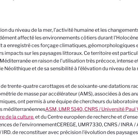
tion du niveau de la mer, l’activité humaine et les changement
ément affecté les environnements côtiers durant l'Holocène.
lt a enregistré ces forçage climatiques, géomorphologiques e
rs impacts sur les paysages littoraux. Ce territoire est partic
 Méditerranée en raison de l’utilisation très précoce, intense e
e Néolithique et de sa sensibilité à l'élévation du niveau de la
 de trente-quatre carottages et de soixante-une datations r
métrie de masse par accélérateur (AMS), associées à des ana
iques, ont permis à une équipe de chercheurs du laboratoir
és méditerranéennes
ASM, UMR 5140, CNRS / Université Paul V
re de la culture.
et du Centre européen de recherche et d'ens
ences de l'environnement
CEREGE, UMR7330, CNRS / INRA / A
/ IRD.
de reconstituer avec précision l'évolution des paysages 