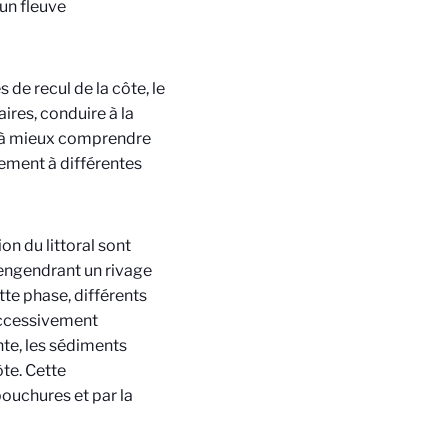
’un fleuve
de recul de la côte, le
ires, conduire à la
si à mieux comprendre
nement à différentes
on du littoral sont
 engendrant un rivage
tte phase, différents
uccessivement
nte, les sédiments
ôte. Cette
ouchures et par la