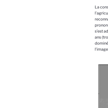
La cons
l’agric
reconna
prononc
s’est 
ans (tr
dominée
l’image