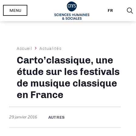
Aller
MENU
FR
au
contenu
principal
Fil
Accueil
Actualités
d'Ariane
Carto’classique, une
étude sur les festivals
de musique classique
en France
29 janvier 2016
AUTRES