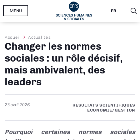
Aller
MENU
FR
au
contenu
principal
Fil
Accueil
Actualités
Changer les normes
d'Ariane
sociales : un rôle décisif,
mais ambivalent, des
leaders
23 avril 2026
RÉSULTATS SCIENTIFIQUES
ECONOMIE/GESTION
Pourquoi certaines normes sociales