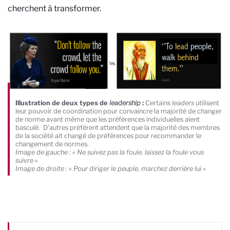
cherchent à transformer.
Illustration de deux types de
leadership
:
Certains
leaders
utilisent
leur pouvoir de coordination pour convaincre la majorité de changer
de norme avant même que les préférences individuelles aient
basculé. D’autres préfèrent attendent que la majorité des membres
de la société ait changé de préférences pour recommander le
changement de normes.
Image de gauche : « Ne suivez pas la foule, laissez la foule vous
suivre »
Image de droite : « Pour diriger le peuple, marchez derrière lui »