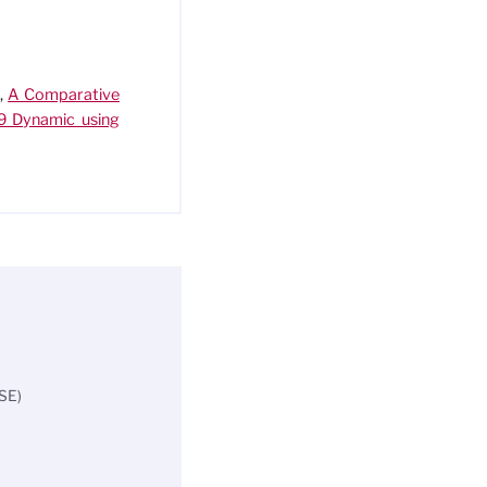
5,
A Comparative
19 Dynamic using
SE)