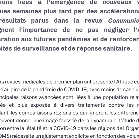
ctions liées à l’émergence de nouveaux va
ues semaines plus tard par des accélérations
résultats parus dans la revue
Communic
ignent l’importance de ne pas négliger l’
ration aux futures pandémies et de renforce
ités de surveillance et de réponse sanitaire.
rs revues médicales de premier plan ont présenté l'Afrique
 au pire de la pandémie de COVID-19, avec moins de cas que 
ncipales raisons avancées sont liées à une population rel
sée et plus exposée à divers traitements contre les ma
nt, les comparaisons régionales qui ignorent les différence
euvent donner une image faussée de la dynamique. L'étude d
tion entre la létalité et la COVID-19 dans les régions de l'Org
OMS) nécessite un ajustement explicite en fonction des volu