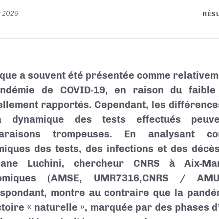
r 2026
RÉS
ique a souvent été présentée comme relative
andémie de COVID-19, en raison du faibl
iellement rapportés. Cependant, les différenc
a dynamique des tests effectués peuv
araisons trompeuses. En analysant con
iques des tests, des infections et des décè
hane Luchini, chercheur CNRS à Aix-Mar
omiques (AMSE, UMR7316,CNRS / AMU),
spondant, montre au contraire que la pandém
ctoire « naturelle », marquée par des phases d