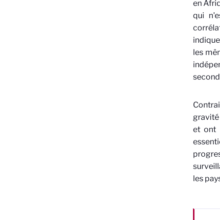
en Afri
qui n'
corréla
indique
les mêm
indépen
seconda
Contra
gravité
et ont 
essent
progres
surveil
les pays