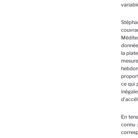
variabl
Stépha
couvra
Méditer
données
la pla
mesure 
hebdoma
proport
ce qui 
inégal
d'accél
En tena
connu p
corresp