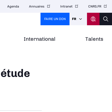
Agenda
Annuaires
Intranet
CNRS.FR
FAIRE UN DON
FR
International
Talents
 étude