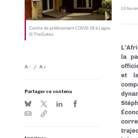
13 févrie
Centre de prélèvement COVID-19 à Lagos
© TheSokks
L’Afr
la p
offic
A
A
-
+
et l
comp
Partager ce contenu
dynam
Stép
Écon
corre
traje