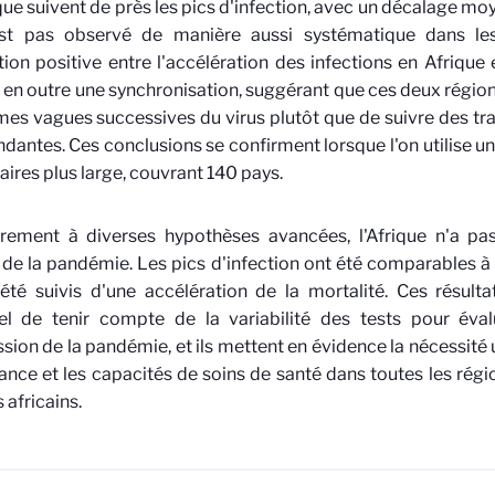
que suivent de près les pics d'infection, avec un décalage mo
est pas observé de manière aussi systématique dans les
tion positive entre l'accélération des infections en Afriqu
 en outre une synchronisation, suggérant que ces deux régio
es vagues successives du virus plutôt que de suivre des tr
dantes. Ces conclusions se confirment lorsque l'on utilise 
ires plus large, couvrant 140 pays.
irement à diverses hypothèses avancées, l'Afrique n'a pa
 de la pandémie. Les pics d'infection ont été comparables à
été suivis d'une accélération de la mortalité. Ces résultat
iel de tenir compte de la variabilité des tests pour éval
sion de la pandémie, et ils mettent en évidence la nécessité 
lance et les capacités de soins de santé dans toutes les régio
 africains.