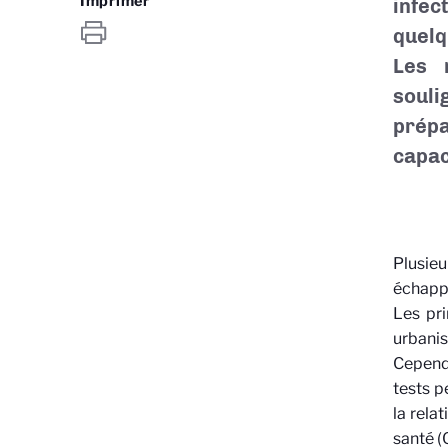
Imprimer
infe
quelq
Les 
soul
prépa
capac
Plusieu
échappé
Les pri
urbani
Cependa
tests p
la rela
santé (