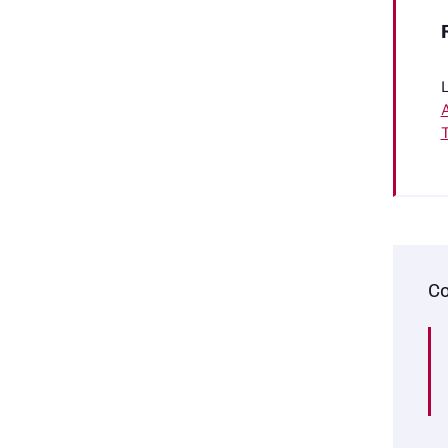
L
A
T
Co