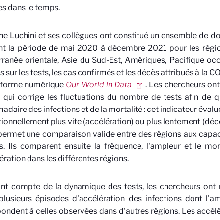
es dans le temps.
ne Luchini et ses collègues ont constitué un ensemble de 
nt la période de mai 2020 à décembre 2021 pour les région
ranée orientale, Asie du Sud-Est, Amériques, Pacifique occ
 sur les tests, les cas confirmés et les décès attribués à la 
teforme numérique
Our World in Data
. Les chercheurs ont
qui corrige les fluctuations du nombre de tests afin de qua
daire des infections et de la mortalité : cet indicateur évalu
ionnellement plus vite (accélération) ou plus lentement (décél
permet une comparaison valide entre des régions aux capac
es. Ils comparent ensuite la fréquence, l'ampleur et le m
ération dans les différentes régions.
nt compte de la dynamique des tests, les chercheurs ont 
lusieurs épisodes d'accélération des infections dont l'a
ondent à celles observées dans d'autres régions. Les accélé