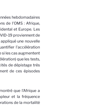
données hebdomadaires
s de l'OMS : Afrique,
idental et Europe. Les
COVID-19 proviennent de
 appliqué une nouvelle
ntifier l'accélération
e si les cas augmentent
ération) que les tests,
ités de dépistage très
oment de ces épisodes
montré que l'Afrique a
mpleur et la fréquence
rations de la mortalité