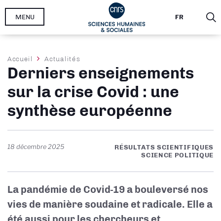
Aller
MENU
FR
au
contenu
principal
Fil
Accueil
Actualités
Derniers enseignements
d'Ariane
sur la crise Covid : une
synthèse européenne
18 décembre 2025
RÉSULTATS SCIENTIFIQUES
SCIENCE POLITIQUE
La pandémie de Covid-19 a bouleversé nos
vies de manière soudaine et radicale. Elle a
été aussi pour les chercheurs et