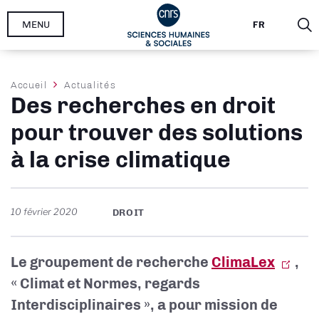
Aller
MENU
FR
au
contenu
principal
Fil
Accueil
Actualités
Des recherches en droit
d'Ariane
pour trouver des solutions
à la crise climatique
10 février 2020
DROIT
Le groupement de recherche
ClimaLex
,
« Climat et Normes, regards
Interdisciplinaires », a pour mission de