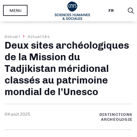
Aller
MENU
FR
au
contenu
principal
Fil
Accueil
Actualités
Deux sites archéologiques
d'Ariane
de la Mission du
Tadjikistan méridional
classés au patrimoine
mondial de l’Unesco
04 août 2025
DISTINCTIONS
ARCHÉOLOGIE