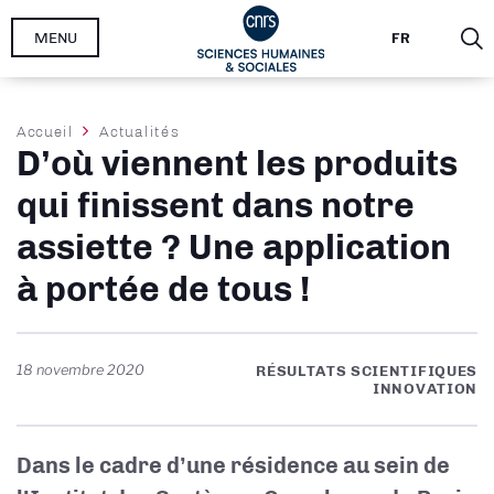
Aller
MENU
FR
au
contenu
principal
Fil
Accueil
Actualités
D’où viennent les produits
d'Ariane
qui finissent dans notre
assiette ? Une application
à portée de tous !
18 novembre 2020
RÉSULTATS SCIENTIFIQUES
INNOVATION
Dans le cadre d’une résidence au sein de