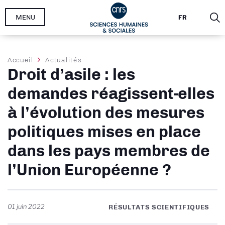
Aller
MENU
FR
au
contenu
principal
Fil
Accueil
Actualités
Droit d’asile : les
d'Ariane
demandes réagissent-elles
à l’évolution des mesures
politiques mises en place
dans les pays membres de
l’Union Européenne ?
01 juin 2022
RÉSULTATS SCIENTIFIQUES