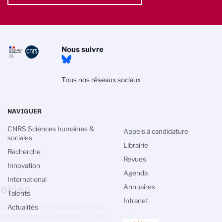
Nous suivre
Tous nos réseaux sociaux
NAVIGUER
CNRS Sciences humaines &
Appels à candidature
sociales
Librairie
Recherche
Revues
Innovation
Agenda
Gestion des cookies
International
Annuaires
Talents
La politique de gestion des cookies du
Intranet
CNRS est élaborée en adéquation avec sa
Actualités
mission de recherche scientifique. Ce