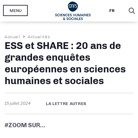
Aller
MENU
FR
au
contenu
principal
Fil
Accueil
Actualités
ESS et SHARE : 20 ans de
d'Ariane
grandes enquêtes
européennes en sciences
humaines et sociales
15 juillet 2024
LA LETTRE AUTRES
#ZOOM SUR...