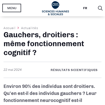
Aller
MENU
FR
au
contenu
principal
Fil
Accueil
Actualités
Gauchers, droitiers :
d'Ariane
même fonctionnement
cognitif ?
22 mai 2024
RÉSULTATS SCIENTIFIQUES
Environ 90% des individus sont droitiers.
Qu’en est-il des individus gauchers ? Leur
fonctionnement neurocognitif est-il