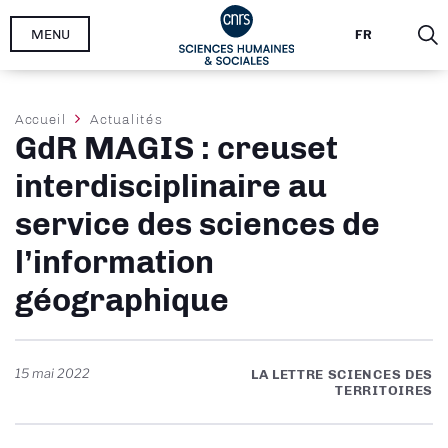
Aller
MENU
FR
au
contenu
principal
Fil
Accueil
Actualités
GdR MAGIS : creuset
d'Ariane
interdisciplinaire au
service des sciences de
l’information
géographique
15 mai 2022
LA LETTRE SCIENCES DES
TERRITOIRES