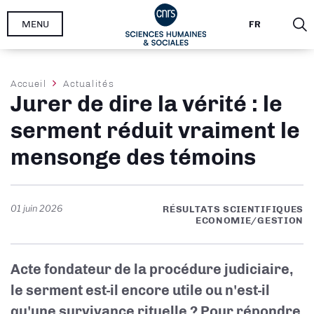
Aller
MENU
FR
au
contenu
principal
Fil
Accueil
Actualités
Jurer de dire la vérité : le
d'Ariane
serment réduit vraiment le
mensonge des témoins
01 juin 2026
RÉSULTATS SCIENTIFIQUES
ECONOMIE/GESTION
Acte fondateur de la procédure judiciaire,
le serment est-il encore utile ou n'est-il
qu'une survivance rituelle ? Pour répondre