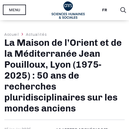
Aller
MENU
FR
au
contenu
principal
Fil
Accueil
Actualités
La Maison de l’Orient et de
d'Ariane
la Méditerranée Jean
Pouilloux, Lyon (1975-
2025) : 50 ans de
recherches
pluridisciplinaires sur les
mondes anciens