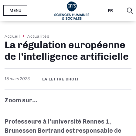
Aller
MENU
FR
au
contenu
principal
Fil
Accueil
Actualités
La régulation européenne
d'Ariane
de l’intelligence artificielle
15 mars 2023
LA LETTRE DROIT
Zoom sur…
Professeure à l’université Rennes 1,
Brunessen Bertrand est responsable de