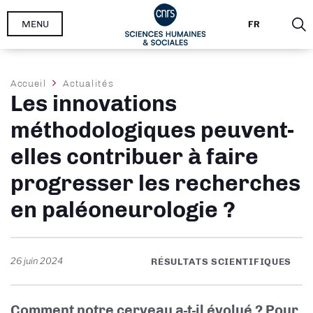
Aller
MENU
FR
au
contenu
principal
Fil
Accueil
Actualités
Les innovations
d'Ariane
méthodologiques peuvent-
elles contribuer à faire
progresser les recherches
en paléoneurologie ?
26 juin 2024
RÉSULTATS SCIENTIFIQUES
Comment notre cerveau a-t-il évolué ? Pour