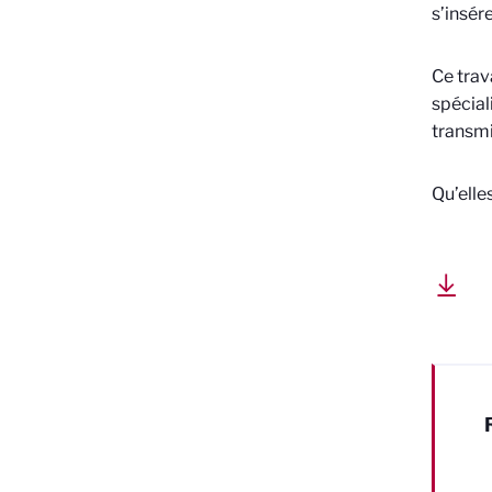
s’insér
Ce trav
spécial
transmi
Qu’elle