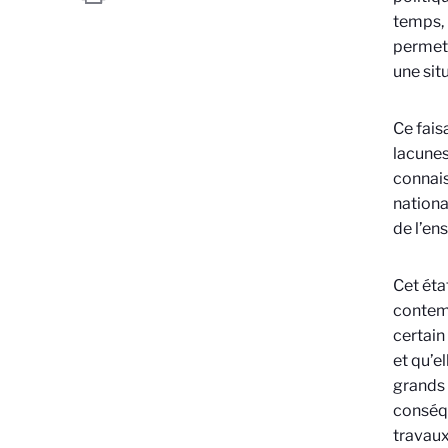
temps, 
permet 
une sit
Ce fais
lacunes
connais
nationa
de l’en
Cet éta
contemp
certain
et qu’e
grands 
conséq
travaux