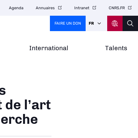
Agenda
Annuaires
Intranet
CNRS.FR
FAIRE UN DON
FR
International
Talents
s
de l’art
herche