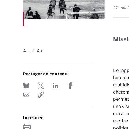
27 août 
Missi
A
A
-
+
Le rapp
Partager ce contenu
humaine
multidi
cherche
permett
une vis
ce rapp
Imprimer
mettre 
politiq