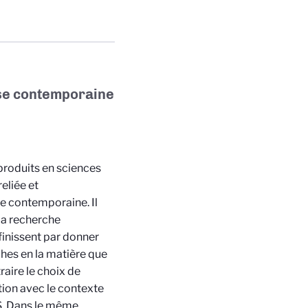
ise contemporaine
produits en sciences
eliée et
se contemporaine. Il
 la recherche
finissent par donner
iches en la matière que
raire le choix de
tion avec le contexte
RS. Dans le même