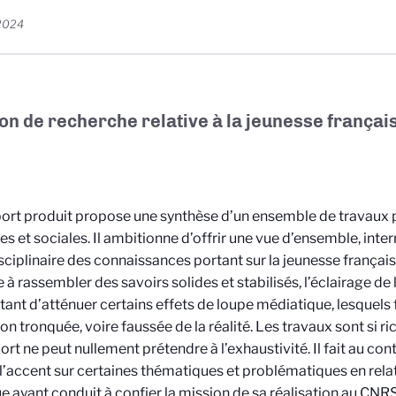
2024
on de recherche relative à la jeunesse frança
ort produit propose une synthèse d’un ensemble de travaux 
s et sociales. Il ambitionne d’offrir une vue d’ensemble, interr
sciplinaire des connaissances portant sur la jeunesse françai
 à rassembler des savoirs solides et stabilisés, l’éclairage de
ant d’atténuer certains effets de loupe médiatique, lesquels 
ion tronquée, voire faussée de la réalité. Les travaux sont si r
ort ne peut nullement prétendre à l’exhaustivité. Il fait au cont
l’accent sur certaines thématiques et problématiques en rela
ue ayant conduit à confier la mission de sa réalisation au CN