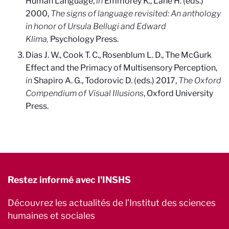
Human Language,
in
Emmorey K., Lane H. (eds.)
2000,
The signs of language revisited: An anthology
in honor of Ursula Bellugi and Edward
Klima
,
Psychology Press
.
Dias J. W., Cook T. C., Rosenblum L. D., The McGurk
Effect and the Primacy of Multisensory Perception,
in
Shapiro A. G., Todorovic D. (eds.) 2017,
The Oxford
Compendium of Visual Illusions
, Oxford University
Press.
Restez informé avec l'INSHS
Découvrez les actualités de l’Institut des sciences
humaines et sociales