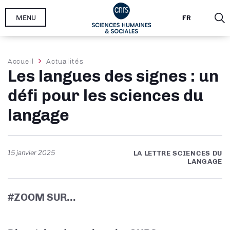
Aller
MENU
FR
au
contenu
principal
Fil
Accueil
Actualités
Les langues des signes : un
d'Ariane
défi pour les sciences du
langage
15 janvier 2025
LA LETTRE SCIENCES DU
LANGAGE
#ZOOM SUR...