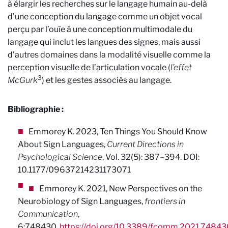
à élargir les recherches sur le langage humain au-delà
d’une conception du langage comme un objet vocal
perçu par l’ouïe à une conception multimodale du
langage qui inclut les langues des signes, mais aussi
d’autres domaines dans la modalité visuelle comme la
perception visuelle de l’articulation vocale (
l’effet
3
McGurk
) et les gestes associés au langage.
Bibliographie :
Emmorey K. 2023, Ten Things You Should Know
About Sign Languages,
Current Directions in
Psychological Science
, Vol. 32(5): 387–394. DOI:
10.1177/09637214231173071
Emmorey K. 2021, New Perspectives on the
Neurobiology of Sign Languages,
frontiers in
Communication
,
6:748430.
https://doi.org/10.3389/fcomm.2021.74843