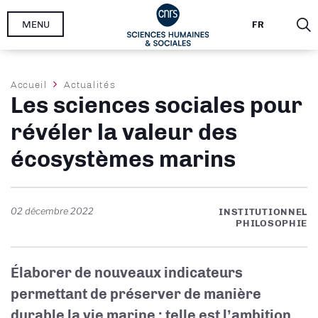
Aller
MENU
FR
au
contenu
principal
Fil
Accueil
Actualités
Les sciences sociales pour
d'Ariane
révéler la valeur des
écosystèmes marins
02 décembre 2022
INSTITUTIONNEL
PHILOSOPHIE
Élaborer de nouveaux indicateurs
permettant de préserver de manière
durable la vie marine : telle est l’ambition