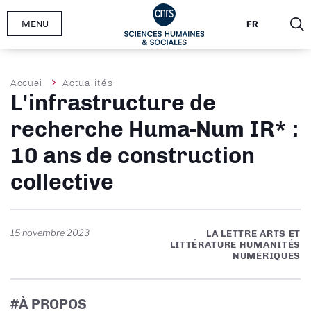
Aller
MENU
FR
au
contenu
principal
Fil
Accueil
Actualités
L'infrastructure de
d'Ariane
recherche Huma-Num IR* :
10 ans de construction
collective
15 novembre 2023
LA LETTRE ARTS ET
LITTÉRATURE HUMANITÉS
NUMÉRIQUES
#À PROPOS