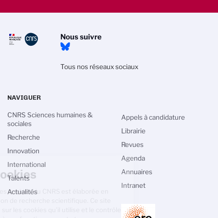
Nous suivre
Tous nos réseaux sociaux
NAVIGUER
CNRS Sciences humaines &
Appels à candidature
sociales
Librairie
Recherche
Revues
Innovation
Agenda
Gestion des cookies
International
Annuaires
Talents
La politique de gestion des cookies du
Intranet
CNRS est élaborée en adéquation avec sa
Actualités
mission de recherche scientifique. Ce
site vous donne l’information sur les cookies qu’il utilise et le