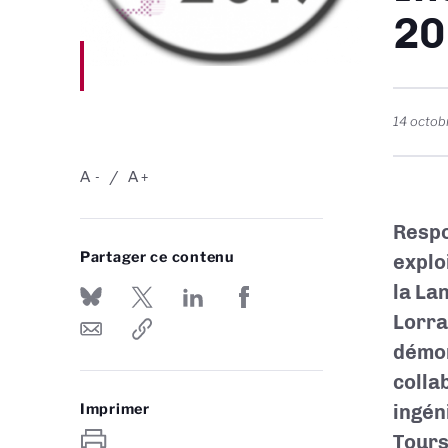
20
14 octob
A
A
-
+
Respo
Partager ce contenu
explo
la La
Lorra
démo
colla
Imprimer
ingén
Tours