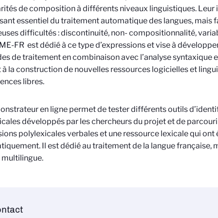
arités de composition à différents niveaux linguistiques. Leur 
nt essentiel du traitement automatique des langues, mais fai
ses difficultés : discontinuité, non- compositionnalité, varia
-FR est dédié à ce type d’expressions et vise à développe
es de traitement en combinaison avec l’analyse syntaxique et 
 à la construction de nouvelles ressources logicielles et lingui
cences libres.
nstrateur en ligne permet de tester différents outils d’identi
icales développés par les chercheurs du projet et de parcouri
ions polylexicales verbales et une ressource lexicale qui ont ét
quement. Il est dédié au traitement de la langue française, m
 multilingue.
ntact