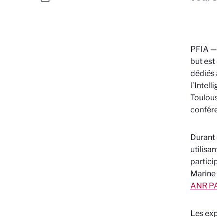
PFIA — 
but est
dédiés à
l’Intell
Toulous
confére
Durant 
utilisan
partici
Marine 
ANR P
Les exp