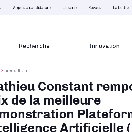
s
Appels à candidature
Librairie
Revues
La Lettre
Recherche
Innovation
Actualités
ane
thieu Constant rempo
ix de la meilleure
monstration Platefor
telligence Artificielle 