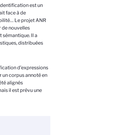
identification est un
t face à de
bilité… Le projet ANR
r de nouvelles
sémantique. Il a
stiques, distribuées
fication d’expressions
r un corpus annoté en
é alignés
ais il est prévu une