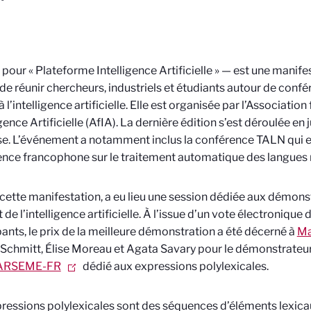
pour « Plateforme Intelligence Artificielle » — est une manife
 de réunir chercheurs, industriels et étudiants autour de confé
 l’intelligence artificielle. Elle est organisée par l’Associatio
igence Artificielle (AfIA). La dernière édition s’est déroulée en j
e. L’événement a notamment inclus la conférence TALN qui es
nce francophone sur le traitement automatique des langues n
cette manifestation, a eu lieu une session dédiée aux démon
t de l’intelligence artificielle. À l’issue d’un vote électroniqu
pants, le prix de la meilleure démonstration a été décerné à
Ma
Schmitt, Élise Moreau et Agata Savary pour le démonstrateur
ARSEME-FR
dédié aux expressions polylexicales.
ressions polylexicales sont des séquences d’éléments lexi