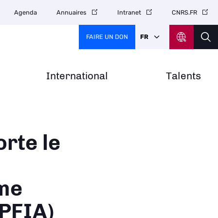
Agenda
Annuaires
Intranet
CNRS.FR
FAIRE UN DON
FR
International
Talents
rte le
me
(PFIA)