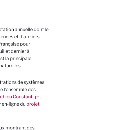
station annuelle dont le
rences et d’ateliers
n française pour
uillet dernier à
t la principale
aturelles.
strations de systèmes
e de l’ensemble des
thieu Constant
,
 en-ligne du
projet
caux montrant des