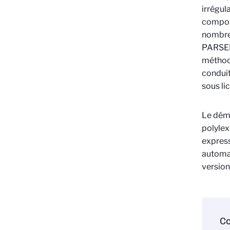
irrégul
composa
nombreu
PARSEME
méthod
conduit
sous li
Le démo
polylex
express
automati
version
Co