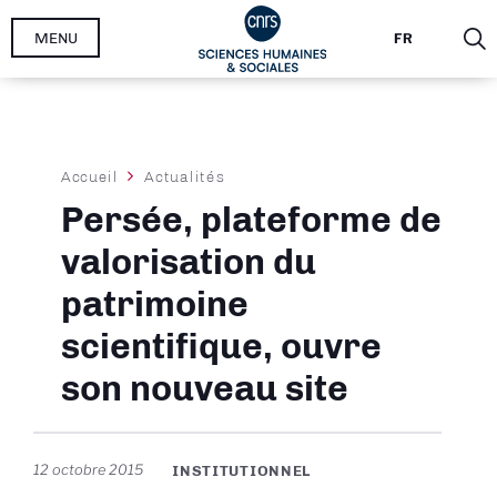
Aller
MENU
FR
au
contenu
principal
Fil
Accueil
Actualités
d'Ariane
Persée, plateforme de
valorisation du
patrimoine
scientifique, ouvre
son nouveau site
12 octobre 2015
INSTITUTIONNEL