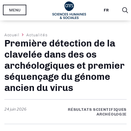
Aller
MENU
FR
au
contenu
principal
Fil
Accueil
Actualités
Première détection de la
d'Ariane
clavelée dans des os
archéologiques et premier
séquençage du génome
ancien du virus
24 juin 2026
RÉSULTATS SCIENTIFIQUES
ARCHÉOLOGIE