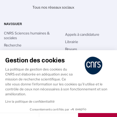
Tous nos réseaux sociaux
NAVIGUER
CNRS Sciences humaines &
Appels à candidature
sociales
Librairie
Recherche
Revues
Innovation
Agenda
Gestion des cookies
International
Annuaires
Talents
La politique de gestion des cookies du
Intranet
CNRS est élaborée en adéquation avec sa
Actualités
mission de recherche scientifique. Ce
site vous donne l’information sur les cookies qu’il utilise et le
contrôle de ceux non nécessaires à son fonctionnement et son
amélioration.
Lire la politique de confidentialité
PIED
DE
Accessibilité - non conforme
Crédits
Mentions légales
Consentements certifiés par
PAGE
SECONDAIRE
Cookies & Services