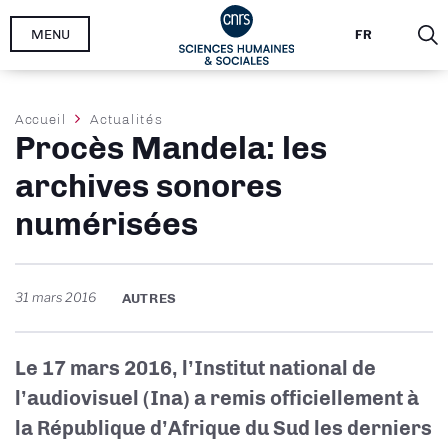
Aller
MENU
FR
au
contenu
principal
Fil
Accueil
Actualités
Procès Mandela: les
d'Ariane
archives sonores
numérisées
31 mars 2016
AUTRES
Le 17 mars 2016, l’Institut national de
l’audiovisuel (Ina) a remis officiellement à
la République d’Afrique du Sud les derniers