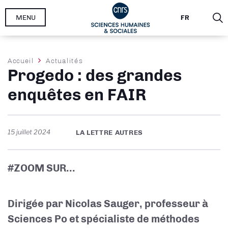
Aller
MENU
FR
au
contenu
principal
Fil
Accueil
Actualités
Progedo : des grandes
d'Ariane
enquêtes en FAIR
15 juillet 2024
LA LETTRE AUTRES
#ZOOM SUR...
Dirigée par Nicolas Sauger, professeur à
Sciences Po et spécialiste de méthodes