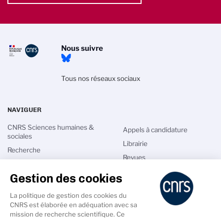
Nous suivre
Tous nos réseaux sociaux
NAVIGUER
CNRS Sciences humaines &
Appels à candidature
sociales
Librairie
Recherche
Revues
Innovation
Agenda
Gestion des cookies
International
Annuaires
Talents
La politique de gestion des cookies du
Intranet
CNRS est élaborée en adéquation avec sa
Actualités
mission de recherche scientifique. Ce