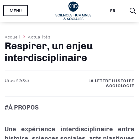
Aller
MENU
FR
au
contenu
principal
Fil
Accueil
Actualités
Respirer, un enjeu
d'Ariane
interdisciplinaire
15 avril 2025
LA LETTRE HISTOIRE
SOCIOLOGIE
#À PROPOS
Une expérience interdisciplinaire entre
histoire, sciences sociales, arts plastiques