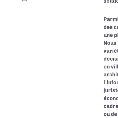
souti
Parmi
des c
une p
Nous 
variét
décis
en vi
archi
l’inf
juris
écono
cadre
ou de