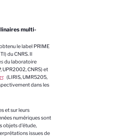
linaires multi-
 obtenu le label PRIME
MITI) du CNRS
. Il
e
s
du laboratoire
P
,
UPR2002, CNRS)
et
(LIRIS, UMR5205,
espectivement dans les
s et sur leurs
données numériques sont
s objets d'étude,
nterprétations issues de