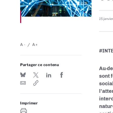
15 janvie
A
A
-
+
#INT
Partager ce contenu
Au-de
sont 
socia
l’att
inter
Imprimer
natur