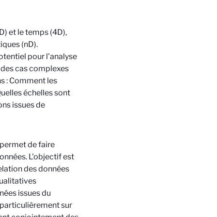
) et le temps (4D),
ques (nD).
tentiel pour l'analyse
ns des cas complexes
ns : Comment les
uelles échelles sont
ons issues de
 permet de faire
nnées. L'objectif est
elation des données
ualitatives
nées issues du
 particulièrement sur