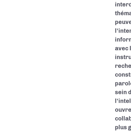
inter
théma
peuve
l’inte
infor
avec 
instr
reche
constr
parol
sein 
l’int
ouvre
colla
plus 