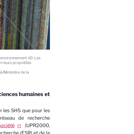
n environnement nD. Les
on leurs propriétés
Ministère de la
sciences humaines et
r les SHS que pour les
 réseau de recherche
Société
(UPR2000,
cherche (ESR) et de la