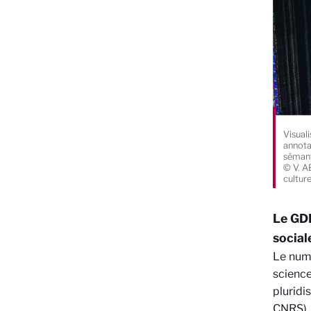
Visual
annotat
sémant
© V. A
cultur
Le GDR
social
Le numé
scienc
pluridi
CNRS), 