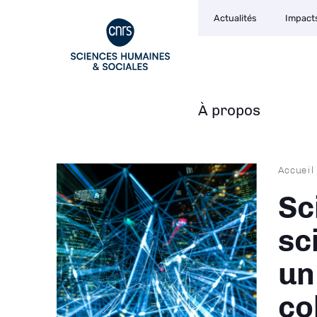
Navigation
Aller
Actualités
Impact
secondaire
au
contenu
principal
À propos
Navigation
principale
Fil
Accueil
d'Ari
Sc
sc
un
co