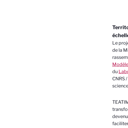
Territ
échel
Le proj
de la
Mi
rassemb
Modèles
du
Labo
CNRS / 
science
TEATIME
transfo
devenue
facilit