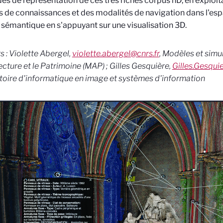
es de représentation de ces très riches corpus nD, en exploi
 de connaissances et des modalités de navigation dans l'esp
a sémantique en s'appuyant sur une visualisation 3D.
s : Violette Abergel,
violette.abergel@cnrs.fr
,
Modèles et simu
tecture et le Patrimoine (MAP) ;
Gilles Gesquière,
Gilles.Gesqui
oire d'informatique en image et systèmes d'information