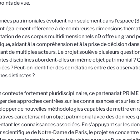
points de vue.
nées patrimoniales évoluent non seulement dans l'espace (3D
nt également référence à de nombreuses dimensions thémati
itation de ces corpus multidimensionnels nD offre un grand po
fique, aidant à la compréhension et à la prise de décision da
ant de multiples acteurs. Le projet soulève plusieurs questio
ntes disciplines abordent-elles un même objet patrimonial ? Q
giées ? Peut-on identifier des corrélations entre des observati
ines distinctes ?
 contexte fortement pluridisciplinaire, ce partenariat PRIME
er des approches centrées sur les connaissances et sur les do
lopper de nouvelles méthodologies capables de mettre en r
atives caractérisant un objet patrimonial avec des données q
ntant les connaissances associées. En s'appuyant sur les don
r scientifique de Notre-Dame de Paris, le projet se concentre