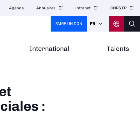
Agenda
Annuaires
Intranet
CNRS.FR
FAIRE UN DON
FR
International
Talents
et
iales :