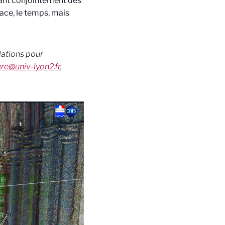
tant conjointement des
ace, le temps, mais
lations pour
ere@univ-lyon2.fr
,