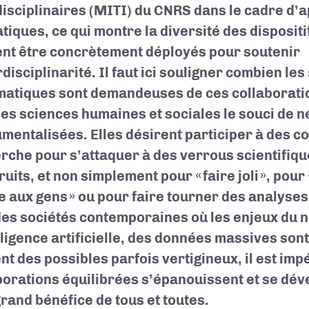
disciplinaires (MITI) du CNRS dans le cadre d’a
tiques, ce qui montre la diversité des disposit
nt être concrètement déployés pour soutenir
rdisciplinarité. Il faut ici souligner combien le
matiques sont demandeuses de ces collaboratio
les sciences humaines et sociales le souci de n
umentalisées. Elles désirent participer à des c
rche pour s’attaquer à des verrous scientifiqu
uits, et non simplement pour « faire joli », pour
e aux gens » ou pour faire tourner des analyse
des sociétés contemporaines où les enjeux du 
elligence artificielle, des données massives sont
nt des possibles parfois vertigineux, il est imp
borations équilibrées s’épanouissent et se dév
grand bénéfice de tous et toutes.