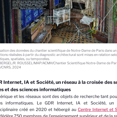
isation des données du chantier scientifique de Notre-Dame de Paris dans u
ions réalisées à partir du diagnostic architectural sont mises en relation sel
iques, spatiales, ou temporelles.
BERGEL/R. ROUSSEL/MAP/ACMH/Chantier Scientifique Notre-Dame de Paris/
e/CNRS, 2024
 Internet, IA et Société, un réseau à la croisée des 
es et des sciences informatiques
rique et les réseaux sont des objets de recherche tant pou
es informatiques. Le GDR Internet, IA et Société, un
sciplinaire créé en 2020 et hébergé au
Centre Internet et 
fédère 750 membres de l’enseignement supérieur et de la re