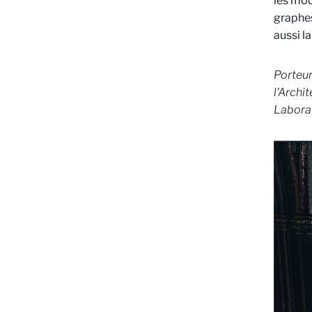
les mod
graphes
aussi l
Porteur
l'Archi
Laborat