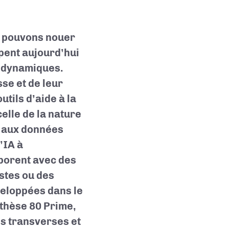
s pouvons nouer
pent aujourd’hui
t dynamiques.
se et de leur
utils d’aide à la
celle de la nature
s aux données
’IA à
aborent avec des
istes ou des
veloppées dans le
 thèse 80 Prime,
es transverses et