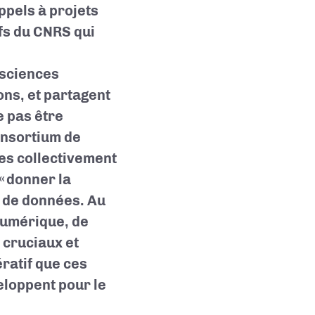
ppels à projets
ifs du CNRS qui
s sciences
ns, et partagent
e pas être
onsortium de
es collectivement
 « donner la
s de données. Au
numérique, de
 cruciaux et
ératif que ces
eloppent pour le