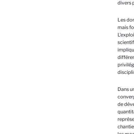
divers 
Les don
mais fo
L'explo
scienti
impliqu
différe
privilé
discipl
Dans un
converg
de déve
quantit
représe
chantie