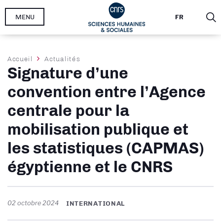
Aller
MENU
FR
au
contenu
principal
Fil
Accueil
Actualités
Signature d’une
d'Ariane
convention entre l’Agence
centrale pour la
mobilisation publique et
les statistiques (CAPMAS)
égyptienne et le CNRS
02 octobre 2024
INTERNATIONAL