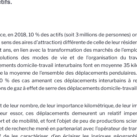
tifs.
ce, en 2018, 10 % des actifs (soit 3 millions de personnes) o
u sens des aires d’attraction) différente de celle de leur résid
t ans, en lien avec la transformation des marchés de l’emploi
olutions des modes de vie et de l’organisation du travai
ments domicile-travail interurbains font en moyenne 35 kilo
e la moyenne de l’ensemble des déplacements pendulaires. L
0 % des cas amenant ces déplacements interurbains à rep
ns de gaz à effet de serre des déplacements domicile-travail 
t de leur nombre, de leur importance kilométrique, de leur 
leur essor, ces déplacements demeurent un relatif impe
rt et de mobilité, et font l’objet de peu de productions scie
et de recherche mené en partenariat avec l’opérateur de tra
f de les caractériser, d’en éclairer les logiques géographi