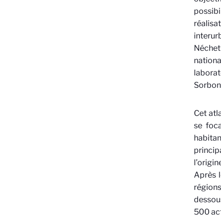
possibi
réalisa
interur
Néchet 
nation
labora
Sorbonn
Cet atl
se foc
habita
princip
l’origi
Après l
région
dessous
500 act