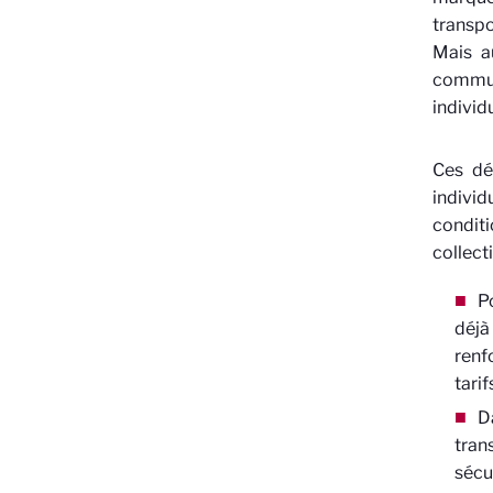
transpo
Mais a
commun
individu
Ces dép
individ
conditi
collecti
P
déjà
renf
tarif
D
tran
sécu