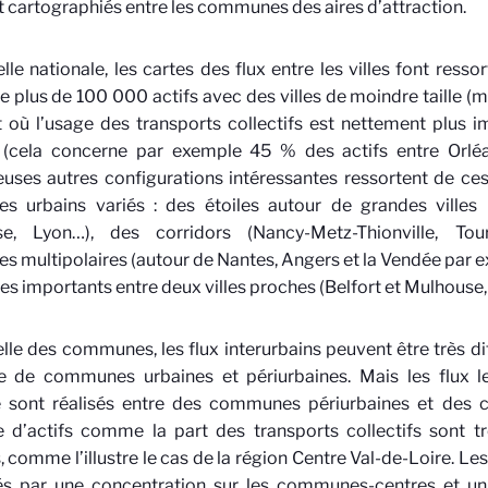
t cartographiés entre les communes des aires d’attraction.
lle nationale, les cartes des flux entre les villes font ressort
 plus de 100 000 actifs avec des villes de moindre taille (
et où l’usage des transports collectifs est nettement plus i
 (cela concerne par exemple 45 % des actifs entre Orléa
ses autres configurations intéressantes ressortent de ces
es urbains variés : des étoiles autour de grandes villes
se, Lyon…), des corridors (Nancy-Metz-Thionville, Tour
s multipolaires (autour de Nantes, Angers et la Vendée par 
s importants entre deux villes proches (Belfort et Mulhouse, 
elle des communes, les flux interurbains peuvent être très dif
e de communes urbaines et périurbaines. Mais les flux l
 sont réalisés entre des communes périurbaines et des 
d’actifs comme la part des transports collectifs sont tr
s, comme l’illustre le cas de la région Centre Val-de-Loire. Les
s par une concentration sur les communes-centres et un