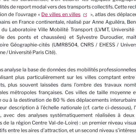
lités de report modal vers des transports collectifs. Cette rec
tion de l’ouvrage «
De villes en villes
», atlas des déplace
bains en France continentale, réalisé par Anne Aguiléra, Ben
du Laboratoire Ville Mobilité Transport (LVMT, Université 
ale des ponts et chaussées) et Sylvestre Duroudier, ma
toire Géographie-cités (UMR8504, CNRS / EHESS / Univers
e / Université Paris Cité).
as analyse la base de données des mobilités professionnelles
alisant plus particulièrement sur les villes comptant en
nts, plus souvent laissées dans l’ombre des travaux nomb
ales métropoles françaises. Ces villes de taille moyenne e
ne ou à la destination de 80 % des déplacements interurbains (
eur description à l’échelle nationale (cf. carte ci-dessous), 
s, avec des analyses systématiquement réalisées à deux
 de la région Centre Val-de-Loire) : un premier niveau visual
ifs entre les aires d’attraction, et un second niveau s’intéres