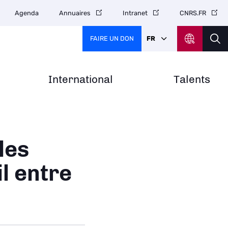
Agenda
Annuaires
Intranet
CNRS.FR
FAIRE UN DON
FR
International
Talents
les
l entre