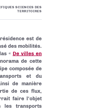
IFIQUES SCIENCES DES
TERRITOIRES
 résidence est de
sé des mobilités.
tlas «
De villes en
anorama de cette
uipe composée de
ransports et du
ainsi de manière
tie de ces flux,
ait faire l’objet
 les transports