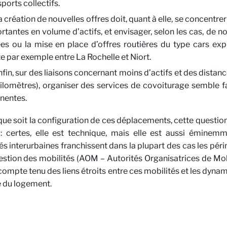
sports collectifs.
 création de nouvelles offres doit, quant à elle, se concentrer 
rtantes en volume d’actifs, et envisager, selon les cas, de no
ées ou la mise en place d’offres routières du type cars ex
te par exemple entre La Rochelle et Niort.
nfin, sur des liaisons concernant moins d’actifs et des distan
ilomètres), organiser des services de covoiturage semble fa
inentes.
que soit la configuration de ces déplacements, cette questi
: certes, elle est technique, mais elle est aussi éminemm
és interurbaines franchissent dans la plupart des cas les péri
estion des mobilités (AOM – Autorités Organisatrices de Mobil
 compte tenu des liens étroits entre ces mobilités et les dyna
 du logement.