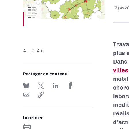
17 juin 2
Trava
A
A
-
+
plus 
Dans 
villes
Partager ce contenu
mobil
cher
labor
inédi
réali
Imprimer
d’ac