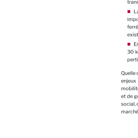
tran
La
impo
ferr
exis
E
30 k
pert
Quelle 
enjeux 
mobilit
et de g
social,
marché