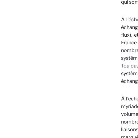
qui son
À
l’éche
échange
flux), 
France
nombreu
systèm
Toulou
système
échange
À
l’éch
myriad
volume
nombre 
liaison
marqué