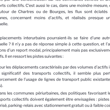
rts collectifs. C’est aussi le cas, dans une moindre mesure, 
utour de Chartres ou de Bourges, les flux sont éclatés
es, concernant moins d’actifs, et réalisés presque u
elle.
lacements interurbains pourraient-ils se faire d’une aut
uelle ? Il n’y a pas de réponse simple à cette question, et l’a
ons d’un report modal, principalement mais pas exclusiveme
fs. Il en ressort les pistes suivantes :
our les déplacements caractérisés par des volumes d’actifs 
 significatif des transports collectifs, il semble plus per
orcement de l’usage de lignes de transport public existante
s).
ans les communes périurbaines, des politiques favorisant l
sports collectifs doivent également être envisagées : pistes 
risé, parking-relais avec stationnement gratuit ou à faible co