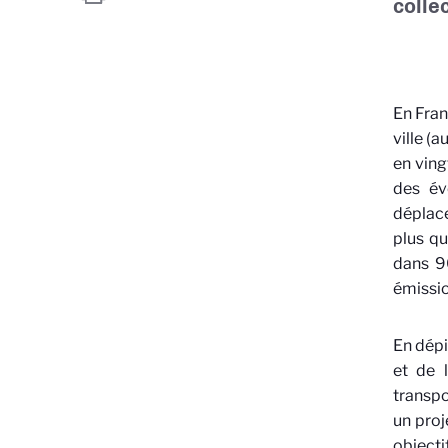
collec
En Fran
ville (a
en ving
des év
déplace
plus qu
dans 9
émissio
En dépi
et de 
transpo
un proj
objecti