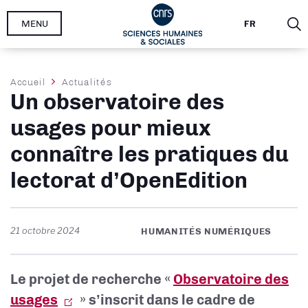
Aller
MENU
FR
au
contenu
principal
Fil
Accueil
Actualités
Un observatoire des
d'Ariane
usages pour mieux
connaître les pratiques du
lectorat d’OpenEdition
21 octobre 2024
HUMANITÉS NUMÉRIQUES
Le projet de recherche «
Observatoire des
usages
» s’inscrit dans le cadre de