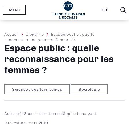
Aller
MENU
FR
au
contenu
principal
Fil
Accueil
Librairie
Espace public : quelle
reconnaissance pour les femmes ?
d'Ariane
Espace public : quelle
reconnaissance pour les
femmes ?
Sciences des territoires
Sociologie
Auteur(s)
Sous la direction de Sophie Louargant
Publication
mars 2019