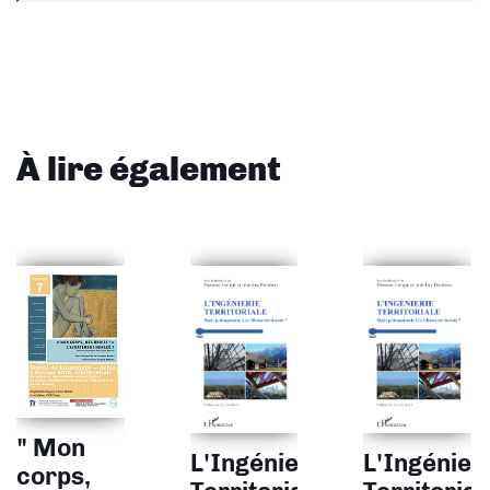
À lire également
" Mon
L'Ingénierie
L'Ingénier
corps,