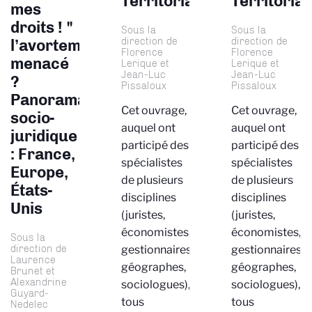
Territoriale
Territorial
mes
droits ! "
Sous la
Sous la
direction de
direction de
l’avortement
Florence
Florence
menacé
Lerique et
Lerique et
Jean-Luc
Jean-Luc
?
Pissaloux
Pissaloux
Panorama
Cet ouvrage,
Cet ouvrage,
socio-
auquel ont
auquel ont
juridique
participé des
participé des
: France,
spécialistes
spécialistes
Europe,
de plusieurs
de plusieurs
États-
disciplines
disciplines
Unis
(juristes,
(juristes,
économistes,
économistes,
Sous la
direction de
gestionnaires,
gestionnaires,
Laurence
géographes,
géographes,
Brunet et
Alexandrine
sociologues),
sociologues),
Guyard-
tous
tous
Nedelec