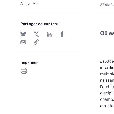
A
A
-
+
27 févrie
Partager ce contenu
Où es
Espaces
Imprimer
interdi
multipl
naissan
l’archi
discipl
champ, 
directe