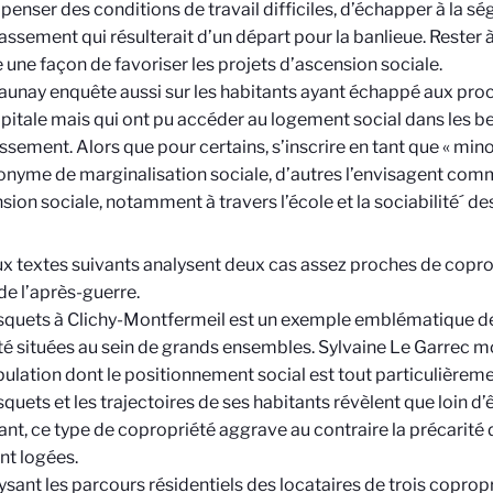
enser des conditions de travail difficiles, d’échapper à la ség
assement qui résulterait d’un départ pour la banlieue. Rester 
ne façon de favoriser les projets d’ascension sociale.
aunay enquête aussi sur les habitants ayant échappé aux proc
apitale mais qui ont pu accéder au logement social dans les b
ssement. Alors que pour certains, s’inscrire en tant que « mino
onyme de marginalisation sociale, d’autres l’envisagent comm
sion sociale, notamment à travers l’école et la sociabilité´ de
x textes suivants analysent deux cas assez proches de copr
de l’après-guerre.
quets à Clichy-Montfermeil est un exemple emblématique de
lté situées au sein de grands ensembles. Sylvaine Le Garrec mo
ulation dont le positionnement social est tout particulièrement
quets et les trajectoires de ses habitants révèlent que loin d’
ant, ce type de copropriété aggrave au contraire la précarité
ont logées.
ysant les parcours résidentiels des locataires de trois copro