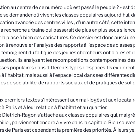
tion au centre de ce numéro « où est passé le peuple ? » est dou
de se demander où vivent les classes populaires aujourd’hui, 
ication avancée des centres villes ; d’un autre côté, cette int
 la recherche urbaine qui passerait de plus en plus sous silenc
t la place à bien des caricatures. Ce dossier est donc aussi une
ion à renouveler l’analyse des rapports à l’espace des classes 
 témoignent du fait que des jeunes chercheurs ont d’ores et déj
uestion. Ils analysent les recompositions contemporaines des
sses populaires dans différents types d’espaces. Ils exploren
n à l’habitat, mais aussi à l’espace local dans ses différente
es de sociabilité, de rapports sociaux et de pratiques de solid
x premiers textes s’intéressent aux mal-logés et aux locatai
à Paris et à leur relation à l’habitat et au quartier.
 Dietrich-Ragon s’attache aux classes populaires qui, malgré 
ilier, parviennent encore à vivre dans la capitale. Bien souvent
hors de Paris est cependant la première des priorités. À leurs y