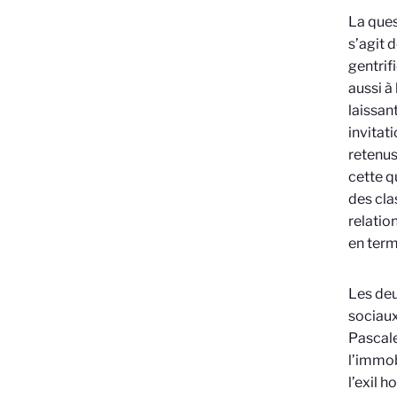
La ques
s’agit 
gentrif
aussi à
laissan
invitat
retenus
cette q
des cla
relatio
en term
Les deu
sociaux 
Pascale
l’immob
l’exil 