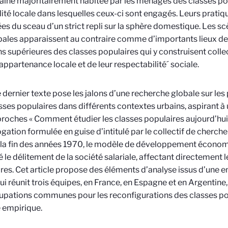
aine majoritairement habitée par les ménages des classes pop
lité locale dans lesquelles ceux-ci sont engagés. Leurs pratiq
s du sceau d’un strict repli sur la sphère domestique. Les sc
ales apparaissent au contraire comme d’importants lieux de
ns supérieures des classes populaires qui y construisent coll
 appartenance locale et de leur respectabilité´ sociale.
le dernier texte pose les jalons d’une recherche globale sur les 
sses populaires dans différents contextes urbains, aspirant 
roches « Comment étudier les classes populaires aujourd’hui ?
rogation formulée en guise d’intitulé par le collectif de cherc
la fin des années 1970, le modèle de développement économi
é le délitement de la société salariale, affectant directement 
res. Cet article propose des éléments d’analyse issus d’une e
ui réunit trois équipes, en France, en Espagne et en Argentine
pations communes pour les reconfigurations des classes pop
 empirique.