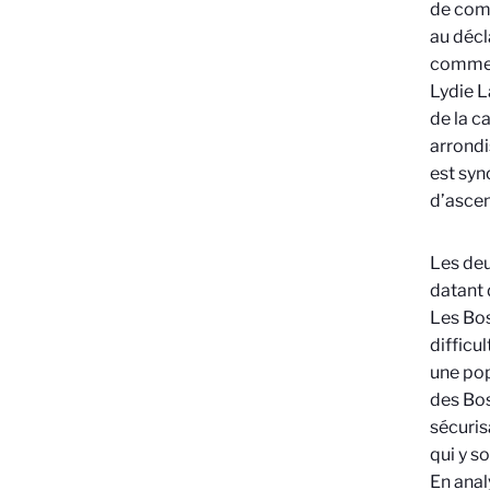
de comp
au décl
comme u
Lydie L
de la c
arrondi
est syn
d’ascen
Les deu
datant 
Les Bos
difficu
une pop
des Bos
sécuris
qui y s
En anal