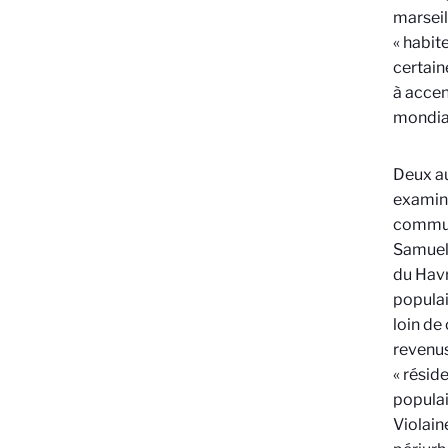
marseil
« habit
certain
à accen
mondial
Deux au
examina
commun
Samuel 
du Havr
populai
loin de 
revenus
« résid
populai
Violain