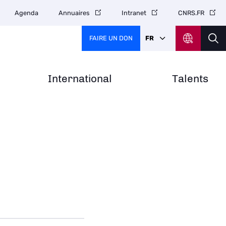
Agenda
Annuaires
Intranet
CNRS.FR
FAIRE UN DON
FR
International
Talents