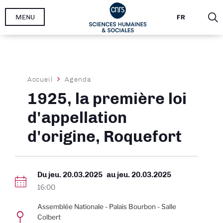
Aller
MENU
FR
au
contenu
principal
Fil
Accueil
Agenda
d'Ariane
1925, la première loi
d'appellation
d'origine, Roquefort
Du
jeu. 20.03.2025
au
jeu. 20.03.2025
16:00
Assemblée Nationale - Palais Bourbon - Salle
Colbert