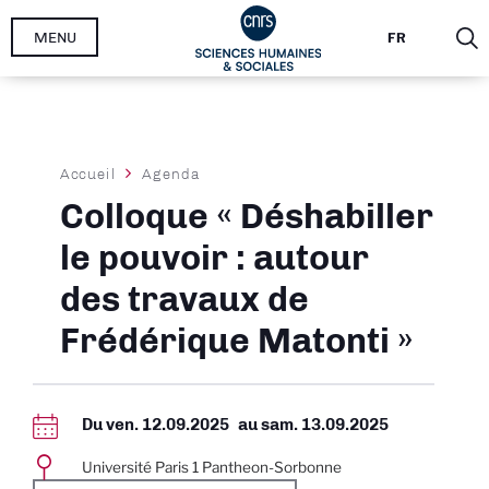
Aller
MENU
FR
au
contenu
principal
Fil
Accueil
Agenda
d'Ariane
Colloque « Déshabiller
le pouvoir : autour
des travaux de
Frédérique Matonti »
Du
ven. 12.09.2025
au
sam. 13.09.2025
Université Paris 1 Pantheon-Sorbonne