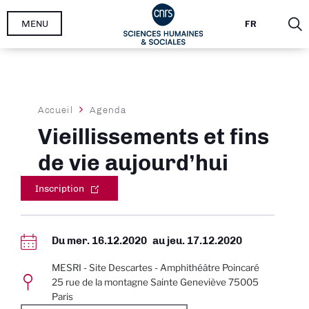
Aller
MENU
FR
au
contenu
principal
Fil
Accueil
Agenda
d'Ariane
Vieillissements et fins
de vie aujourd’hui
Inscription
Du
mer. 16.12.2020
au
jeu. 17.12.2020
MESRI - Site Descartes - Amphithéâtre Poincaré
25 rue de la montagne Sainte Geneviève 75005
Paris