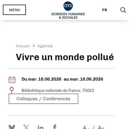
Aller
MENU
FR
au
contenu
principal
Fil
Accueil
Agenda
d'Ariane
Vivre un monde pollué
Du
mar. 16.06.2026
au
mar. 16.06.2026
Bibliothèque nationale de France, 75013
Colloques / Conférences
A
A
-
+