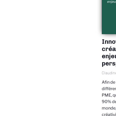
Inno
créa
enje
pers
Claudin
Afin de
différe
PME, qu
90% des
monde, 
créativi