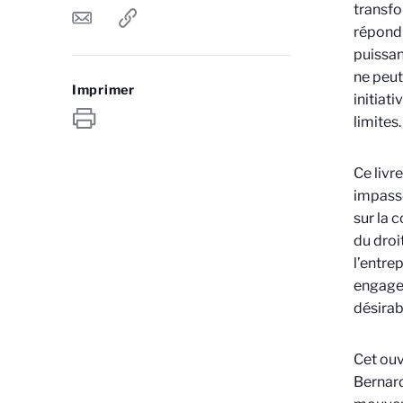
transfo
répondr
puissan
ne peut
Imprimer
initiat
limites.
Ce livr
impasse
sur la c
du droi
l’entrep
engagem
désirab
Cet ouv
Bernard