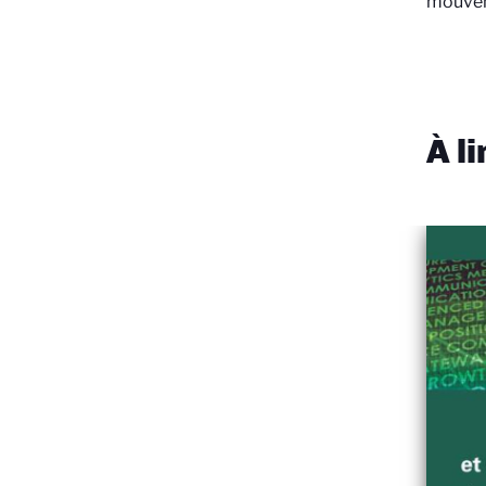
mouveme
À l