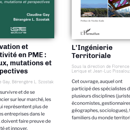
vation et
L'Ingénierie
tivité en PME :
Territoriale
ux, mutations et
Sous la direction de Florence
pectives
Lerique et Jean-Luc Pissalou
Cet ouvrage, auquel ont
e Gay, Bérengère L. Szostak
participé des spécialistes 
 survivre et de se
plusieurs disciplines (jurist
ncier sur leur marché, les
économistes, gestionnaires
i représentent plus de
géographes, sociologues), 
 entreprises dans le
familiers du monde territor
doivent faire preuve de
té et innover.