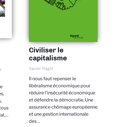
Civiliser le
capitalisme
Xavier Ragot
x
Il nous faut repenser le
libéralisme économique pour
de
réduire l’insécurité économique
es,
et défendre la démocratie. Une
,
assurance chômage européenne
tous
et une gestion internationale
ial,…
des…