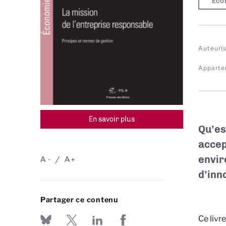
Eco
Auteur(s
Apparte
En savoir plus
Qu’es
accep
envir
A
A
-
+
d’inn
Partager ce contenu
Ce livr