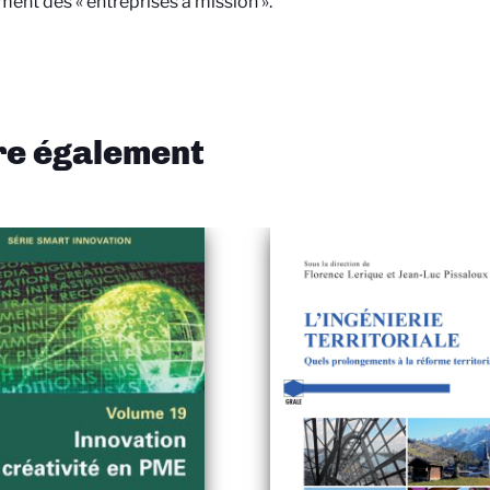
nt des « entreprises à mission ».
ire également