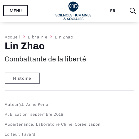
Aller
MENU
FR
au
contenu
principal
Fil
Accueil
Librairie
Lin Zhao
Lin Zhao
d'Ariane
Combattante de la liberté
Histoire
Auteur(s)
Anne Kerlan
Publication
septembre 2018
Appartenance
Laboratoire Chine, Corée, Japon
Éditeur
Fayard