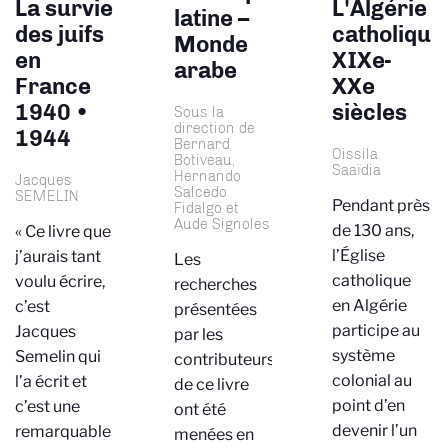
La survie
L'Algérie
latine –
des juifs
catholique
Monde
en
XIXe-
arabe
France
XXe
1940 •
siècles
Sous la
direction de
1944
Bernard
Oissila
Botiveau,
Saaïdia
Hernando
Jacques
Salcedo
SEMELIN
Pendant près
Fidalgo et
Aude Signoles
de 130 ans,
« Ce livre que
l’Église
j’aurais tant
Les
catholique
voulu écrire,
recherches
en Algérie
c’est
présentées
participe au
Jacques
par les
système
Semelin qui
contributeurs
colonial au
l’a écrit et
de ce livre
point d’en
c’est une
ont été
devenir l’un
remarquable
menées en