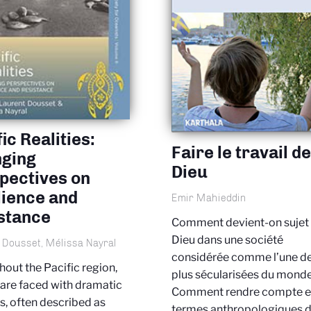
ic Realities:
Faire le travail d
ging
Dieu
pectives on
lience and
Emir Mahieddin
stance
Comment devient-on sujet
Dieu dans une société
 Dousset, Mélissa Nayral
considérée comme l’une d
out the Pacific region,
plus sécularisées du monde
are faced with dramatic
Comment rendre compte 
, often described as
termes anthropologiques 