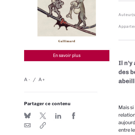
Auteur(s
Apparte
En savoir plus
Il n'
des b
A
A
-
+
abeil
Partager ce contenu
Mais si
relatio
aujourd
entre l