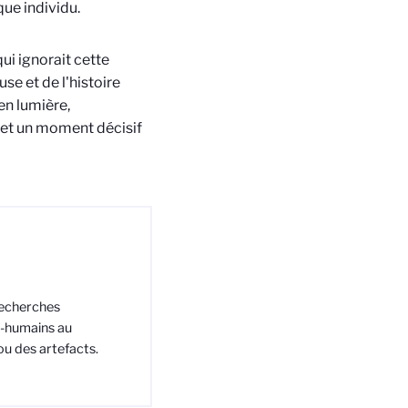
que individu.
ui ignorait cette
se et de l'histoire
 en lumière,
 et un moment décisif
recherches
on-humains au
ou des artefacts.