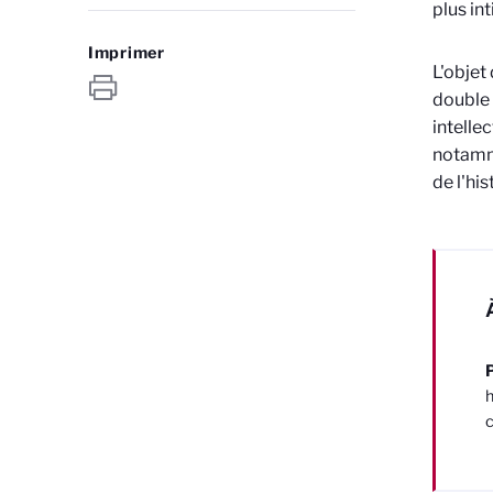
plus in
Imprimer
L'objet
double 
intellec
notamme
de l'hi
P
h
c