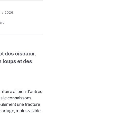
rs 2026
ard
et des oiseaux,
s loups et des
itoire et bien d'autres
us le connaissons
seulement une fracture
partage, moins visible,