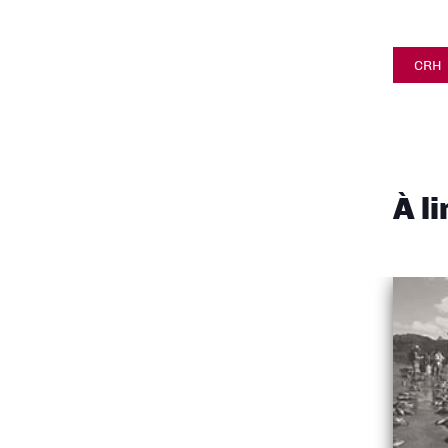
CRH
À l