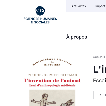
Navigation
Aller
Actualités
Impact
secondaire
au
contenu
principal
À propos
Navigation
principale
Fil
Accueil
d'Ari
L'
Essai
Ant