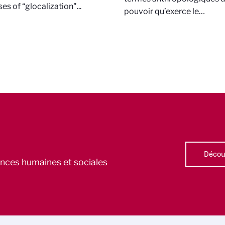
es of “glocalization"...
pouvoir qu’exerce le…
Découv
iences humaines et sociales