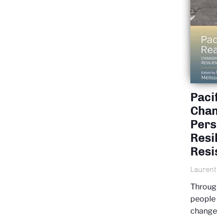
Pacif
Chan
Pers
Resi
Resi
Laurent
Through
people 
changes