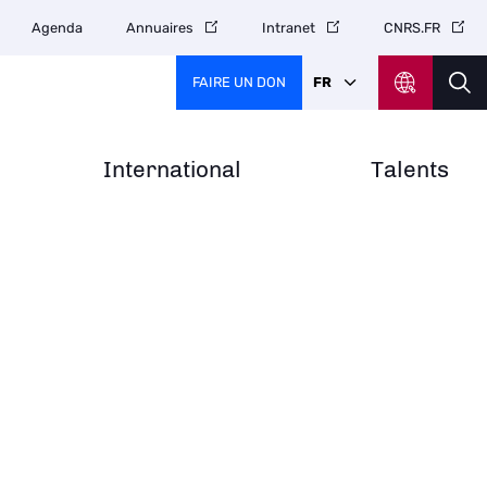
Agenda
Annuaires
Intranet
CNRS.FR
FAIRE UN DON
FR
International
Talents